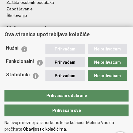
Zaštita osobnih podataka
Zapošljavanje
Školovanje
Važne poveznice
Ova stranica upotrebljava kolačiće
Ministarstvo unutarnjih poslova
Sindikati
Nužni
Prihvaćam
Ne prihvaćam
Udruge
Dom zdravlja MUP-a
Funkcionalni
Prihvaćam
Ne prihvaćam
Policijska akademija
Muzej policije
Statistički
Prihvaćam
Ne prihvaćam
Zaklada policijske solidarnosti
Centar za forenzična ispitivanja, istraživanja i vještačenja "Ivan
Vučetić"
Prihvaćam odabrane
Policijske uprave
Prihvaćam sve
Povratak na vrh
Na ovoj mrežnoj stranci koriste se kolačići. Molimo Vas da
Copyright © 2026 Policijska uprava Bjelovarsko-bilogorska.
Uvjeti
pročitate
Obavijest o kolačićima.
korištenja
.
Izjava o pristupačnosti
.