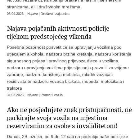
Novosti vezane uz kampanju pratite na našim internetskim
stranicama, ali i društvenim mrežama
03.04.2023. | Najave | Društvo i zajednica
Najava pojačanih aktivnosti policije
tijekom predstojećeg vikenda
Posebna pozornost posvetit će se upravljanju vozilima pod
utjecajem alkohola, nadzoru brzine kretanja, nadzoru korištenja
sigurnosnog pojasa i pravilnog prijevoza djece u vozilima,
nadzoru upravljanja vozilima prije stjecanja prava ili za vrijeme
zabrane, nadzoru korištenja mobitela, mladih vozača i
recidivista te nadzoru vozača bicikala, mopeda, motocikala i
traktora
31.03.2023. | Najave | Promet i vozila
Ako ne posjedujete znak pristupačnosti, ne
parkirajte svoja vozila na mjestima
rezerviranim za osobe s invaliditetom!
Danas, 29. ožujka, od 9 do 12 sati na području naše policijske