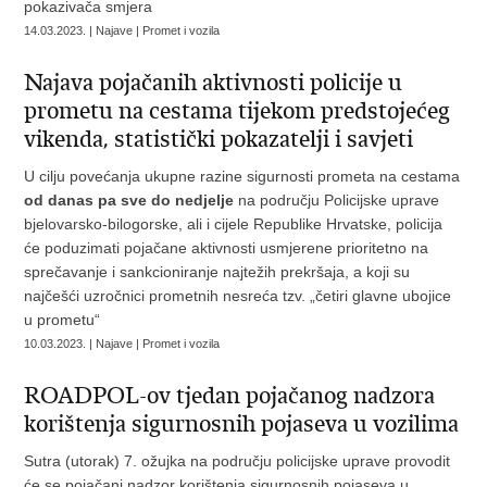
pokazivača smjera
14.03.2023. | Najave | Promet i vozila
Najava pojačanih aktivnosti policije u
prometu na cestama tijekom predstojećeg
vikenda, statistički pokazatelji i savjeti
U cilju povećanja ukupne razine sigurnosti prometa na cestama
od danas pa sve do nedjelje
na području Policijske uprave
bjelovarsko-bilogorske, ali i cijele Republike Hrvatske, policija
će poduzimati pojačane aktivnosti usmjerene prioritetno na
sprečavanje i sankcioniranje najtežih prekršaja, a koji su
najčešći uzročnici prometnih nesreća tzv. „četiri glavne ubojice
u prometu“
10.03.2023. | Najave | Promet i vozila
ROADPOL-ov tjedan pojačanog nadzora
korištenja sigurnosnih pojaseva u vozilima
Sutra (utorak) 7. ožujka na području policijske uprave provodit
će se pojačani nadzor korištenja sigurnosnih pojaseva u