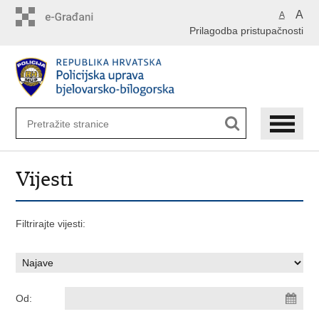
Preskoči
A
A
na
Prilagodba pristupačnosti
glavni
sadržaj
Vijesti
Filtrirajte vijesti:
Od: