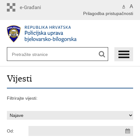
Preskoči
A
A
na
Prilagodba pristupačnosti
glavni
sadržaj
Vijesti
Filtrirajte vijesti:
Od: