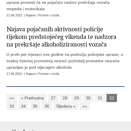
uprave provesti će se pojačani nadzor prekršaja vozača
mopeda i motocikala
21.06.2022. | Najave | Promet i vozila
Najava pojačanih aktivnosti policije
tijekom predstojećeg vikenda te nadzora
na prekršaje alkoholiziranosti vozača
U prvih pet mjeseci ove godine na području policijske uprave, u
svakoj četvrtoj prometnoj nesreći počinitelj prometne nesreće
upravljao je pod utjecajem alkohola
17.06.2022. | Najave | Promet i vozila
««
« Prethodna
27
28
29
30
31
32
33
34
35
36
Sljedeća »
»»