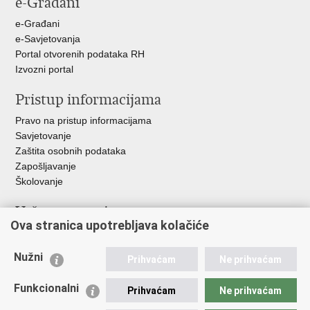
e-Građani
e-Građani
e-Savjetovanja
Portal otvorenih podataka RH
Izvozni portal
Pristup informacijama
Pravo na pristup informacijama
Savjetovanje
Zaštita osobnih podataka
Zapošljavanje
Školovanje
Važne poveznice
Ova stranica upotrebljava kolačiće
Ministarstvo unutarnjih poslova
Sindikati
Nužni
Prihvaćam
Ne prihvaćam
Udruge
Dom zdravlja MUP-a
Funkcionalni
Prihvaćam
Ne prihvaćam
Policijska akademija
Muzej policije