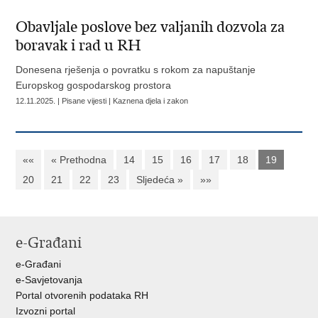
Obavljale poslove bez valjanih dozvola za
boravak i rad u RH
Donesena rješenja o povratku s rokom za napuštanje
Europskog gospodarskog prostora
12.11.2025. | Pisane vijesti | Kaznena djela i zakon
««
« Prethodna
14
15
16
17
18
19
20
21
22
23
Sljedeća »
»»
e-Građani
e-Građani
e-Savjetovanja
Portal otvorenih podataka RH
Izvozni portal