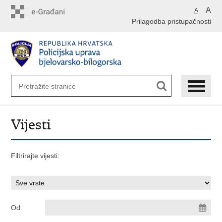
Preskoči
A
A
na
Prilagodba pristupačnosti
glavni
sadržaj
Vijesti
Filtrirajte vijesti:
Od: