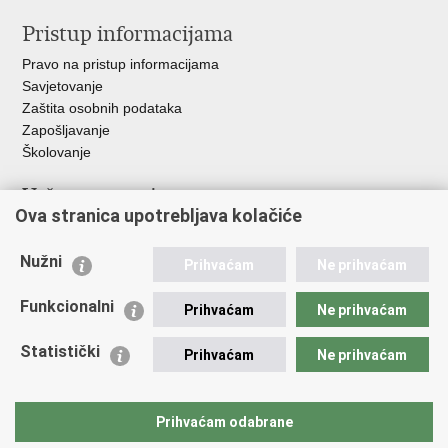
Pristup informacijama
Pravo na pristup informacijama
Savjetovanje
Zaštita osobnih podataka
Zapošljavanje
Školovanje
Važne poveznice
Ova stranica upotrebljava kolačiće
Ministarstvo unutarnjih poslova
Sindikati
Nužni
Prihvaćam
Ne prihvaćam
Udruge
Dom zdravlja MUP-a
Funkcionalni
Prihvaćam
Ne prihvaćam
Policijska akademija
Muzej policije
Statistički
Prihvaćam
Ne prihvaćam
Zaklada policijske solidarnosti
Centar za forenzična ispitivanja, istraživanja i vještačenja "Ivan
Vučetić"
Prihvaćam odabrane
Policijske uprave