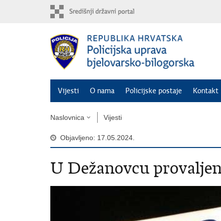
Preskoči
na
glavni
sadržaj
Vijesti
O nama
Policijske postaje
Kontakt 
Naslovnica
Vijesti
Objavljeno: 17.05.2024.
U Dežanovcu provaljen