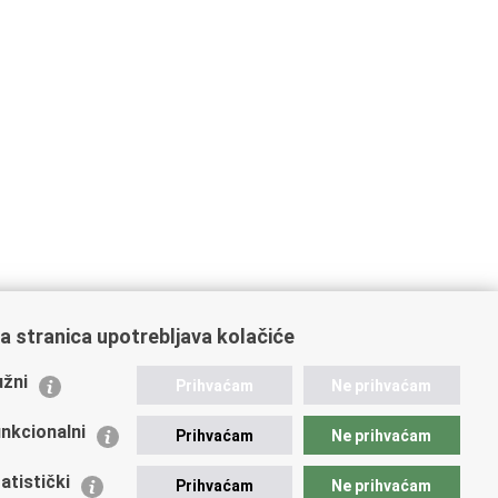
a stranica upotrebljava kolačiće
ažne poveznice
žni
Prihvaćam
Ne prihvaćam
istarstvo unutarnjih poslova
dikati
nkcionalni
Prihvaćam
Ne prihvaćam
ruge
 zdravlja MUP-a
atistički
Prihvaćam
Ne prihvaćam
icijska akademija