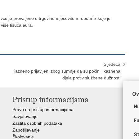
ovcu je provaljeno u trgovinu mješovitom robom iz koje je
ti više tisuća eura.
Sljedeća
Kazneno prijavljeni zbog sumnje da su počinili kaznena
djela protiv službene dužnosti
Ov
Pristup informacijama
V
Nu
Pravo na pristup informacijama
Min
Savjetovanje
Sin
Fu
Zaštita osobnih podataka
Ud
Zapošljavanje
Dom
St
Školovanje
Pol