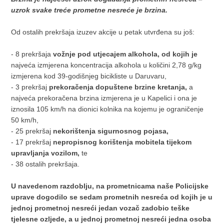
uzrok svake treće prometne nesreće je brzina.
Od ostalih prekršaja izuzev akcije u petak utvrđena su još:
- 8 prekršaja
vožnje pod utjecajem alkohola, od kojih je
najveća izmjerena koncentracija alkohola u količini 2,78 g/kg
izmjerena kod 39-godišnjeg bicikliste u Daruvaru,
- 3 prekršaj
prekoračenja dopuštene brzine kretanja,
a
najveća prekoračena brzina izmjerena je u Kapelici i ona je
iznosila 105 km/h na dionici kolnika na kojemu je ograničenje
50 km/h,
- 25 prekršaj
nekorištenja sigurnosnog pojasa,
- 17 prekršaj
nepropisnog korištenja mobitela tijekom
upravljanja vozilom,
te
- 38 ostalih prekršaja.
U navedenom razdoblju, na prometnicama naše Policijske
uprave dogodilo se sedam prometnih nesreća od kojih je u
jednoj prometnoj nesreći jedan vozač zadobio teške
tjelesne ozljede, a u jednoj prometnoj nesreći jedna osoba