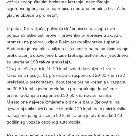
vožnju nedopuštenim brzinama kretanja, nekorištenje
sigurnosnog pojasa te nepropisnu uporabu mobitela tzv. „četiri
glavne ubojice u prometu“.
U petak, 05. veljače, policijski službenici su u sklopu ovih
pojačanih aktivnosti proveli i preventivno-represivnu akciju u
prometu na području cijele Bjelovarsko-bilogorske županije.
Budući da je ova akcija ciljano bila usmjerena na sankcioniranje
prekoračenja dozvoljene brzine kretanja tijekom poslijepodneva
su utvrđena
198 takva prekršaja
.
124 prekršaja je bilo 10-20 km/h iznad dozvoljene brzine
kretanja u naselju, 51 prekršaja u rasponu od 20-30 km/h i 22
prekršaja u prekoračenju dopuštene brzine kretanja u rasponu
od 30-50 km/h i jedan prekršaj u prekoračenju dopuštene
brzine kretanja u rasponu od 30-50 km/h izvan naselja.
Mjesto one najveće izmjerene brzine je bila u Bjelovaru, na
sjevernoj obilaznici i ona je iznosila 129 km/h na dionici kolnika
na kojemu je ograničenje 80 km/h, a ona je utvrđena kod 40-
godišnjeg vozača osobnog automobila.
Brzina je najčešći uzrok događanja prometnih nesreća –