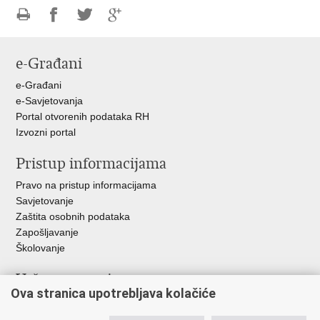
Ispiši
Podijeli
Podijeli
Podijeli
stranicu
na
na
na
e-Građani
Facebooku
Twitteru
Google
+
e-Građani
e-Savjetovanja
Portal otvorenih podataka RH
Izvozni portal
Pristup informacijama
Pravo na pristup informacijama
Savjetovanje
Zaštita osobnih podataka
Zapošljavanje
Školovanje
Važne poveznice
Ova stranica upotrebljava kolačiće
Ministarstvo unutarnjih poslova
Sindikati