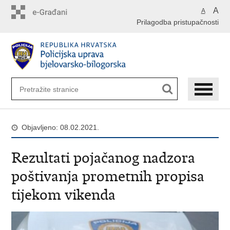
Preskoči
A
A
na
Prilagodba pristupačnosti
glavni
sadržaj
Objavljeno: 08.02.2021.
Rezultati pojačanog nadzora
poštivanja prometnih propisa
tijekom vikenda