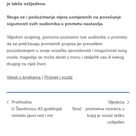
je lakše ozlijeđena.
Stoga se i poduzimanje mjera usmjerenih na povećanje
sigurnosti svih sudionika u prometu nastavlja.
Slijedom iznijetog, ponovno pozivamo sve sudionike u prometu
da se pridržavaju prometnih propisa jer prevelikim
pouzdavanjem u svoje vozačke sposobnosti i mogućnosti svog
vozila, tragedija se može desiti u trenu i obilježiti vas ili nekog
drugog za cijeli život.
Vijesti u brojkama
|
Promet i vozila
Prethodna
Sljedeća
U Šandrovcu 43-godišnjak
Sirač - prometna nesreća u
remetio javni red i mir
kojoj je vozač teško
ozlijeđen