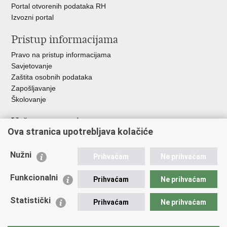
Portal otvorenih podataka RH
Izvozni portal
Pristup informacijama
Pravo na pristup informacijama
Savjetovanje
Zaštita osobnih podataka
Zapošljavanje
Školovanje
Važne poveznice
Ova stranica upotrebljava kolačiće
Ministarstvo unutarnjih poslova
Sindikati
Nužni
Prihvaćam
Ne prihvaćam
Udruge
Dom zdravlja MUP-a
Funkcionalni
Prihvaćam
Ne prihvaćam
Policijska akademija
Muzej policije
Statistički
Prihvaćam
Ne prihvaćam
Zaklada policijske solidarnosti
Centar za forenzična ispitivanja, istraživanja i vještačenja "Ivan
Vučetić"