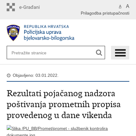
Preskoči
A
A
na
Prilagodba pristupačnosti
glavni
sadržaj
Objavljeno: 03.01.2022.
Rezultati pojačanog nadzora
poštivanja prometnih propisa
provedenog u dane vikenda