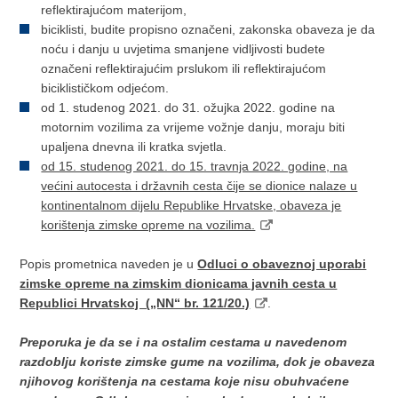
reflektirajućom materijom,
biciklisti, budite propisno označeni, zakonska obaveza je da
noću i danju u uvjetima smanjene vidljivosti budete
označeni reflektirajućim prslukom ili reflektirajućom
biciklističkom odjećom.
od 1. studenog 2021. do 31. ožujka 2022. godine na
motornim vozilima za vrijeme vožnje danju, moraju biti
upaljena dnevna ili kratka svjetla.
od 15. studenog 2021. do 15. travnja 2022. godine, na
većini autocesta i državnih cesta čije se dionice nalaze u
kontinentalnom dijelu Republike Hrvatske, obaveza je
korištenja zimske opreme na vozilima.
Popis prometnica naveden je u
Odluci o obaveznoj uporabi
zimske opreme na zimskim dionicama javnih cesta u
Republici Hrvatskoj („NN“ br. 121/20.)
.
Preporuka je da se i na ostalim cestama u navedenom
razdoblju koriste zimske gume na vozilima, dok je obaveza
njihovog korištenja na cestama koje nisu obuhvaćene