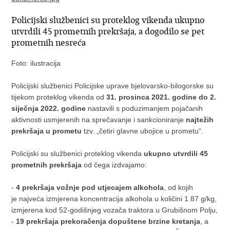
Policijski službenici su proteklog vikenda ukupno
utvrdili 45 prometnih prekršaja, a dogodilo se pet
prometnih nesreća
Foto: ilustracija
Policijski službenici Policijske uprave bjelovarsko-bilogorske su
tijekom proteklog vikenda od
31. prosinca 2021. godine do 2.
siječnja 2022. godine
nastavili s poduzimanjem pojačanih
aktivnosti usmjerenih na sprečavanje i sankcioniranje
najtežih
prekršaja u prometu
tzv. „četiri glavne ubojice u prometu“.
Policijski su službenici proteklog vikenda
ukupno utvrdili 45
prometnih prekršaja
od čega izdvajamo:
-
4 prekršaja vožnje pod utjecajem alkohola
, od kojih
je najveća izmjerena koncentracija alkohola u količini 1.87 g/kg,
izmjerena kod 52-godišnjeg vozača traktora u Grubišnom Polju,
-
19 prekršaja prekoračenja dopuštene brzine kretanja
, a