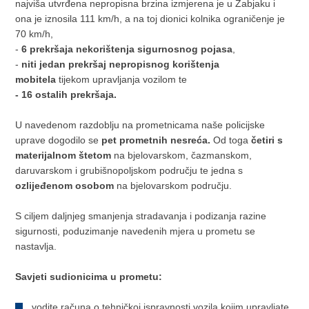
najviša utvrđena nepropisna brzina izmjerena je u Žabjaku i
ona je iznosila 111 km/h, a na toj dionici kolnika ograničenje je
70 km/h,
-
6 prekršaja nekorištenja sigurnosnog pojasa
,
-
niti jedan prekršaj
nepropisnog korištenja
mobitela
tijekom upravljanja vozilom te
- 16 ostalih prekršaja.
U navedenom razdoblju na prometnicama naše policijske
uprave dogodilo se
pet prometnih nesreća.
Od toga
četiri s
materijalnom štetom
na bjelovarskom, čazmanskom,
daruvarskom i grubišnopoljskom području te jedna s
ozlijeđenom osobom
na bjelovarskom području.
S ciljem daljnjeg smanjenja stradavanja i podizanja razine
sigurnosti, poduzimanje navedenih mjera u prometu se
nastavlja.
Savjeti sudionicima u prometu:
vodite računa o tehničkoj ispravnosti vozila kojim upravljate,