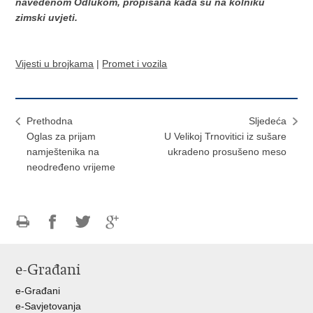
navedenom Odlukom, propisana kada su na kolniku
zimski uvjeti.
Vijesti u brojkama
|
Promet i vozila
Prethodna
Sljedeća
Oglas za prijam
U Velikoj Trnovitici iz sušare
namještenika na
ukradeno prosušeno meso
neodređeno vrijeme
Ispiši
Podijeli
Podijeli
Podijeli
stranicu
na
na
na
e-Građani
Facebooku
Twitteru
Google
+
e-Građani
e-Savjetovanja