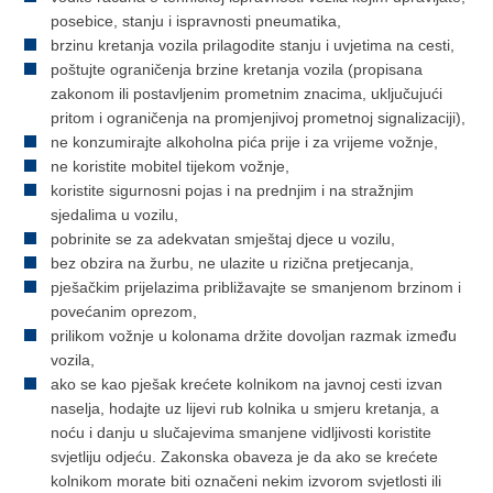
posebice, stanju i ispravnosti pneumatika,
brzinu kretanja vozila prilagodite stanju i uvjetima na cesti,
poštujte ograničenja brzine kretanja vozila (propisana
zakonom ili postavljenim prometnim znacima, uključujući
pritom i ograničenja na promjenjivoj prometnoj signalizaciji),
ne konzumirajte alkoholna pića prije i za vrijeme vožnje,
ne koristite mobitel tijekom vožnje,
koristite sigurnosni pojas i na prednjim i na stražnjim
sjedalima u vozilu,
pobrinite se za adekvatan smještaj djece u vozilu,
bez obzira na žurbu, ne ulazite u rizična pretjecanja,
pješačkim prijelazima približavajte se smanjenom brzinom i
povećanim oprezom,
prilikom vožnje u kolonama držite dovoljan razmak između
vozila,
ako se kao pješak krećete kolnikom na javnoj cesti izvan
naselja, hodajte uz lijevi rub kolnika u smjeru kretanja, a
noću i danju u slučajevima smanjene vidljivosti koristite
svjetliju odjeću. Zakonska obaveza je da ako se krećete
kolnikom morate biti označeni nekim izvorom svjetlosti ili