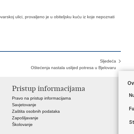
arskoj ulici, provaljeno je u obiteljsku kuću iz koje nepoznati
Sljedeća
Oštećenja nastala uslijed potresa u Bjelovaru
Ov
Pristup informacijama
V
Nu
Pravo na pristup informacijama
Min
Savjetovanje
Sin
Fu
Zaštita osobnih podataka
Ud
Zapošljavanje
Dom
St
Školovanje
Pol
Muz