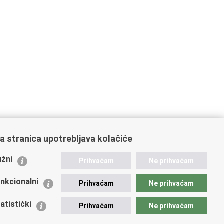
a stranica upotrebljava kolačiće
ažne poveznice
žni
Prihvaćam
Ne prihvaćam
istarstvo unutarnjih poslova
dikati
nkcionalni
Prihvaćam
Ne prihvaćam
ruge
 zdravlja MUP-a
atistički
Prihvaćam
Ne prihvaćam
icijska akademija
ej policije