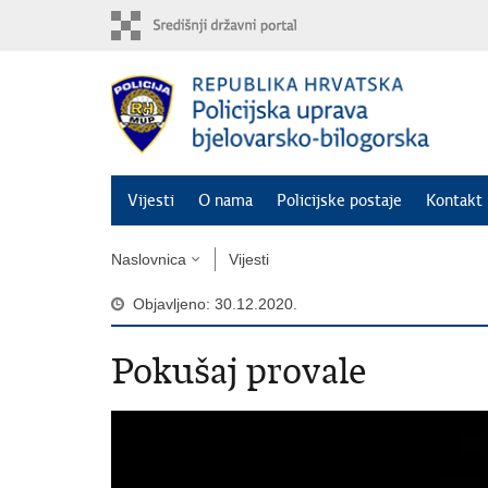
Preskoči
na
glavni
sadržaj
Vijesti
O nama
Policijske postaje
Kontakt 
Naslovnica
Vijesti
Objavljeno: 30.12.2020.
Pokušaj provale