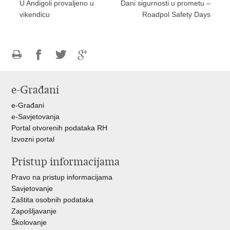
U Andigoli provaljeno u
Dani sigurnosti u prometu –
vikendicu
Roadpol Safety Days
Ispiši
Podijeli
Podijeli
Podijeli
stranicu
na
na
na
e-Građani
Facebooku
Twitteru
Google
+
e-Građani
e-Savjetovanja
Portal otvorenih podataka RH
Izvozni portal
Pristup informacijama
Pravo na pristup informacijama
Savjetovanje
Zaštita osobnih podataka
Zapošljavanje
Školovanje