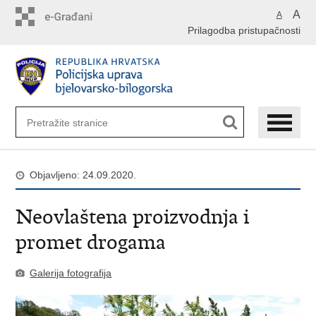
Preskoči
A
A
na
Prilagodba pristupačnosti
glavni
sadržaj
Objavljeno: 24.09.2020.
Neovlaštena proizvodnja i
promet drogama
Galerija fotografija