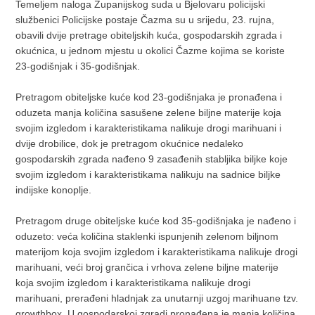
Temeljem naloga Županijskog suda u Bjelovaru policijski
službenici Policijske postaje Čazma su u srijedu, 23. rujna,
obavili dvije pretrage obiteljskih kuća, gospodarskih zgrada i
okućnica, u jednom mjestu u okolici Čazme kojima se koriste
23-godišnjak i 35-godišnjak.
Pretragom obiteljske kuće kod 23-godišnjaka je pronađena i
oduzeta manja količina sasušene zelene biljne materije koja
svojim izgledom i karakteristikama nalikuje drogi marihuani i
dvije drobilice, dok je pretragom okućnice nedaleko
gospodarskih zgrada nađeno 9 zasađenih stabljika biljke koje
svojim izgledom i karakteristikama nalikuju na sadnice biljke
indijske konoplje.
Pretragom druge obiteljske kuće kod 35-godišnjaka je nađeno i
oduzeto: veća količina staklenki ispunjenih zelenom biljnom
materijom koja svojim izgledom i karakteristikama nalikuje drogi
marihuani, veći broj grančica i vrhova zelene biljne materije
koja svojim izgledom i karakteristikama nalikuje drogi
marihuani, prerađeni hladnjak za unutarnji uzgoj marihuane tzv.
growthbox. U gospodarskoj zgradi pronađena je manja količina