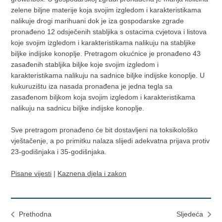
zelene biljne materije koja svojim izgledom i karakteristikama
nalikuje drogi marihuani dok je iza gospodarske zgrade
pronađeno 12 odsječenih stabljika s ostacima cvjetova i listova
koje svojim izgledom i karakteristikama nalikuju na stabljike
biljke indijske konoplje. Pretragom okućnice je pronađeno 43
zasađenih stabljika biljke koje svojim izgledom i
karakteristikama nalikuju na sadnice biljke indijske konoplje. U
kukuruzištu iza nasada pronađena je jedna tegla sa
zasađenom biljkom koja svojim izgledom i karakteristikama
nalikuju na sadnicu biljke indijske konoplje.
Sve pretragom pronađeno će bit dostavljeni na toksikološko
vještačenje, a po primitku nalaza slijedi adekvatna prijava protiv
23-godišnjaka i 35-godišnjaka.
Pisane vijesti
|
Kaznena djela i zakon
Prethodna
Sljedeća