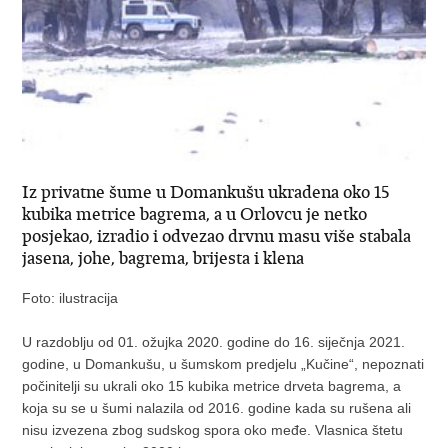
Iz privatne šume u Domankušu ukradena oko 15
kubika metrice bagrema, a u Orlovcu je netko
posjekao, izradio i odvezao drvnu masu više stabala
jasena, johe, bagrema, brijesta i klena
Foto: ilustracija
U razdoblju od 01. ožujka 2020. godine do 16. siječnja 2021.
godine, u Domankušu, u šumskom predjelu „Kučine“, nepoznati
počinitelji su ukrali oko 15 kubika metrice drveta bagrema, a
koja su se u šumi nalazila od 2016. godine kada su rušena ali
nisu izvezena zbog sudskog spora oko međe. Vlasnica štetu