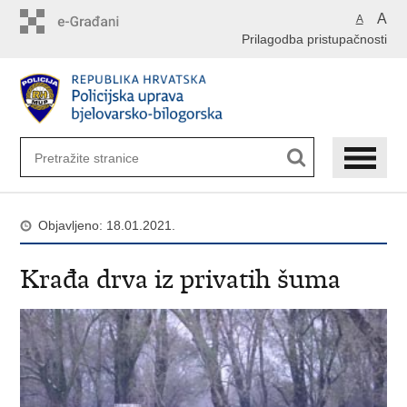
Preskoči
A
A
na
Prilagodba pristupačnosti
glavni
sadržaj
Objavljeno: 18.01.2021.
Krađa drva iz privatih šuma