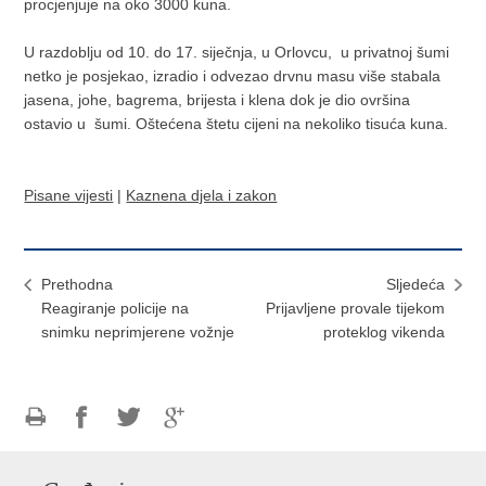
procjenjuje na oko 3000 kuna.
U razdoblju od 10. do 17. siječnja, u Orlovcu, u privatnoj šumi
netko je posjekao, izradio i odvezao drvnu masu više stabala
jasena, johe, bagrema, brijesta i klena dok je dio ovršina
ostavio u šumi. Oštećena štetu cijeni na nekoliko tisuća kuna.
Pisane vijesti
|
Kaznena djela i zakon
Prethodna
Sljedeća
Reagiranje policije na
Prijavljene provale tijekom
snimku neprimjerene vožnje
proteklog vikenda
Ispiši
Podijeli
Podijeli
Podijeli
stranicu
na
na
na