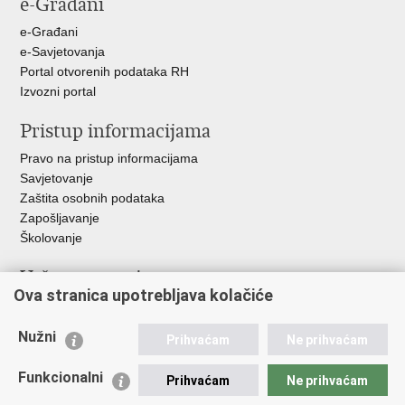
e-Građani
Facebooku
Twitteru
Google
+
e-Građani
e-Savjetovanja
Portal otvorenih podataka RH
Izvozni portal
Pristup informacijama
Pravo na pristup informacijama
Savjetovanje
Zaštita osobnih podataka
Zapošljavanje
Školovanje
Važne poveznice
Ova stranica upotrebljava kolačiće
Ministarstvo unutarnjih poslova
Sindikati
Nužni
Prihvaćam
Ne prihvaćam
Udruge
Dom zdravlja MUP-a
Funkcionalni
Prihvaćam
Ne prihvaćam
Policijska akademija
Muzej policije