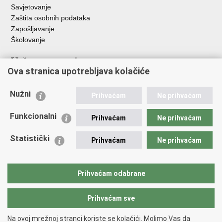
Savjetovanje
Zaštita osobnih podataka
Zapošljavanje
Školovanje
Važne poveznice
Ova stranica upotrebljava kolačiće
Ministarstvo unutarnjih poslova
Sindikati
Nužni
Prihvaćam
Ne prihvaćam
Udruge
Dom zdravlja MUP-a
Funkcionalni
Prihvaćam
Ne prihvaćam
Policijska akademija
Muzej policije
Statistički
Prihvaćam
Ne prihvaćam
Zaklada policijske solidarnosti
Centar za forenzična ispitivanja, istraživanja i vještačenja "Ivan
Vučetić"
Prihvaćam odabrane
Policijske uprave
Prihvaćam sve
Povratak na vrh
Na ovoj mrežnoj stranci koriste se kolačići. Molimo Vas da