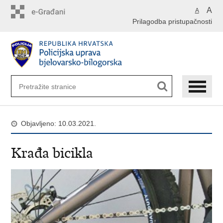
Preskoči
A
A
na
Prilagodba pristupačnosti
glavni
sadržaj
Objavljeno: 10.03.2021.
Krađa bicikla