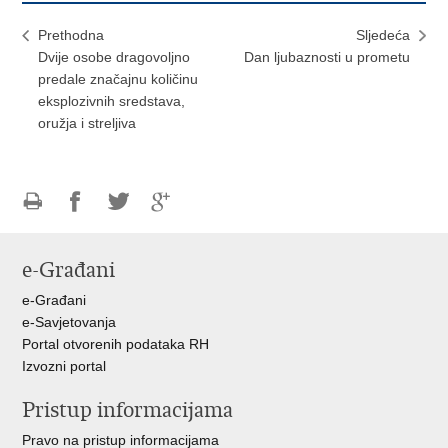
Prethodna
Sljedeća
Dvije osobe dragovoljno
Dan ljubaznosti u prometu
predale značajnu količinu
eksplozivnih sredstava,
oružja i streljiva
Ispiši
Podijeli
Podijeli
Podijeli
stranicu
na
na
na
e-Građani
Facebooku
Twitteru
Google
+
e-Građani
e-Savjetovanja
Portal otvorenih podataka RH
Izvozni portal
Pristup informacijama
Pravo na pristup informacijama