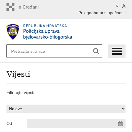
Preskoči
A
A
na
Prilagodba pristupačnosti
glavni
sadržaj
Vijesti
Filtrirajte vijesti:
Od: