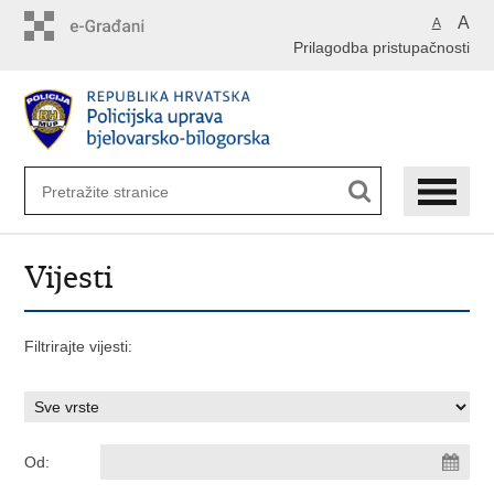
Preskoči
A
A
na
Prilagodba pristupačnosti
glavni
sadržaj
Vijesti
Filtrirajte vijesti:
Od: