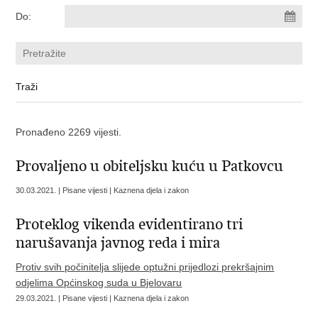
Do:
Pronađeno 2269 vijesti.
Provaljeno u obiteljsku kuću u Patkovcu
30.03.2021. | Pisane vijesti | Kaznena djela i zakon
Proteklog vikenda evidentirano tri
narušavanja javnog reda i mira
Protiv svih počinitelja slijede optužni prijedlozi prekršajnim
odjelima Općinskog suda u Bjelovaru
29.03.2021. | Pisane vijesti | Kaznena djela i zakon