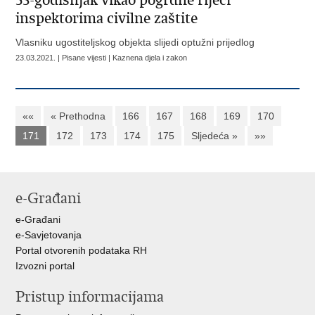
53-godišnjak vikao pogrdne riječi
inspektorima civilne zaštite
Vlasniku ugostiteljskog objekta slijedi optužni prijedlog
23.03.2021. | Pisane vijesti | Kaznena djela i zakon
««
« Prethodna
166
167
168
169
170
171
172
173
174
175
Sljedeća »
»»
e-Građani
e-Građani
e-Savjetovanja
Portal otvorenih podataka RH
Izvozni portal
Pristup informacijama