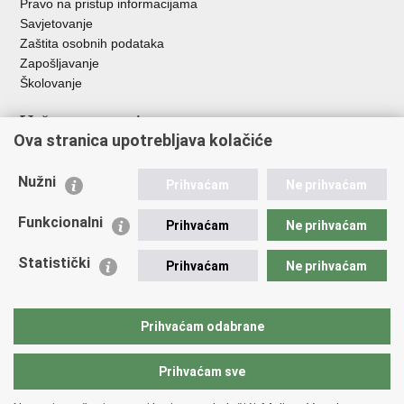
Pravo na pristup informacijama
Savjetovanje
Zaštita osobnih podataka
Zapošljavanje
Školovanje
Važne poveznice
Ova stranica upotrebljava kolačiće
Ministarstvo unutarnjih poslova
Sindikati
Nužni
Prihvaćam
Ne prihvaćam
Udruge
Dom zdravlja MUP-a
Funkcionalni
Prihvaćam
Ne prihvaćam
Policijska akademija
Muzej policije
Statistički
Prihvaćam
Ne prihvaćam
Zaklada policijske solidarnosti
Centar za forenzična ispitivanja, istraživanja i vještačenja "Ivan
Vučetić"
Prihvaćam odabrane
Policijske uprave
Prihvaćam sve
Povratak na vrh