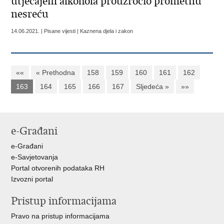
utjecajem alkohola prouzročio prometnu
nesreću
14.06.2021. | Pisane vijesti | Kaznena djela i zakon
««
« Prethodna
158
159
160
161
162
163
164
165
166
167
Sljedeća »
»»
e-Građani
e-Građani
e-Savjetovanja
Portal otvorenih podataka RH
Izvozni portal
Pristup informacijama
Pravo na pristup informacijama