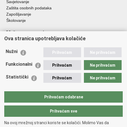
Savjetovanje
Zaštita osobnih podataka
Zapošljavanje
Školovanje
Važne poveznice
Ova stranica upotrebljava kolačiće
Ministarstvo unutarnjih poslova
Sindikati
Nužni
Prihvaćam
Ne prihvaćam
Udruge
Dom zdravlja MUP-a
Funkcionalni
Prihvaćam
Ne prihvaćam
Policijska akademija
Muzej policije
Statistički
Prihvaćam
Ne prihvaćam
Zaklada policijske solidarnosti
Centar za forenzična ispitivanja, istraživanja i vještačenja "Ivan
Vučetić"
Prihvaćam odabrane
Policijske uprave
Prihvaćam sve
Povratak na vrh
Na ovoj mrežnoj stranci koriste se kolačići. Molimo Vas da