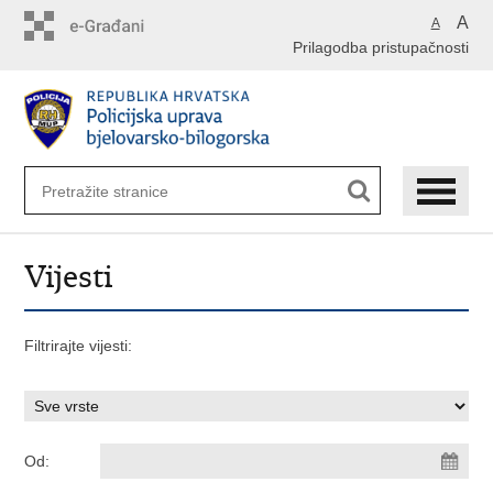
Preskoči
A
A
na
Prilagodba pristupačnosti
glavni
sadržaj
Vijesti
Filtrirajte vijesti:
Od: