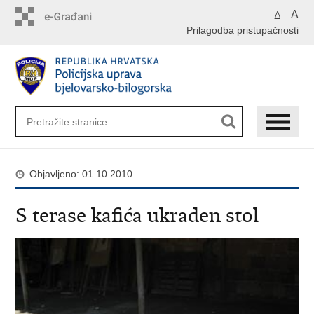
Preskoči
A
A
na
Prilagodba pristupačnosti
glavni
sadržaj
Objavljeno: 01.10.2010.
S terase kafića ukraden stol