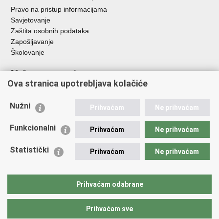
Pravo na pristup informacijama
Savjetovanje
Zaštita osobnih podataka
Zapošljavanje
Školovanje
Važne poveznice
Ova stranica upotrebljava kolačiće
Ministarstvo unutarnjih poslova
Sindikati
Nužni
Prihvaćam
Ne prihvaćam
Udruge
Dom zdravlja MUP-a
Funkcionalni
Prihvaćam
Ne prihvaćam
Policijska akademija
Muzej policije
Statistički
Prihvaćam
Ne prihvaćam
Zaklada policijske solidarnosti
Centar za forenzična ispitivanja, istraživanja i vještačenja "Ivan
Vučetić"
Prihvaćam odabrane
Policijske uprave
Prihvaćam sve