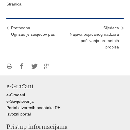
Stranica
Prethodna
Sljedeća
Ugrizao je susjedov pas
Najava pojačanog nadzora
poštivanja prometnih
propisa
Ispiši
Podijeli
Podijeli
Podijeli
stranicu
na
na
na
e-Građani
Facebooku
Twitteru
Google
+
e-Građani
e-Savjetovanja
Portal otvorenih podataka RH
Izvozni portal
Pristup informacijama