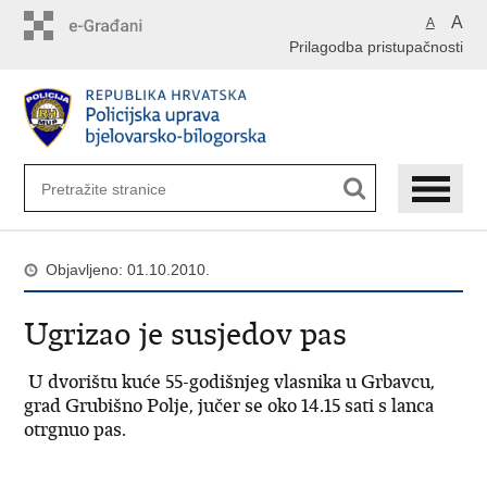
Preskoči
A
A
na
Prilagodba pristupačnosti
glavni
sadržaj
Objavljeno: 01.10.2010.
Ugrizao je susjedov pas
U dvorištu kuće 55-godišnjeg vlasnika u Grbavcu,
grad Grubišno Polje, jučer se oko 14.15 sati s lanca
otrgnuo pas.