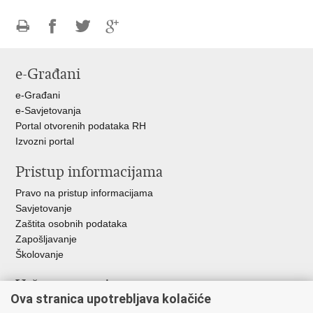
Ispiši
Podijeli
Podijeli
Podijeli
stranicu
na
na
na
e-Građani
Facebooku
Twitteru
Google
+
e-Građani
e-Savjetovanja
Portal otvorenih podataka RH
Izvozni portal
Pristup informacijama
Pravo na pristup informacijama
Savjetovanje
Zaštita osobnih podataka
Zapošljavanje
Školovanje
Važne poveznice
Ova stranica upotrebljava kolačiće
Ministarstvo unutarnjih poslova