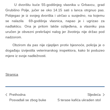
U dvorištu kuće 55-godišnjeg vlasnika u Grbavcu, grad
Grubišno Polje, jučer se oko 14.15 sati s lanca otrgnuo pas.
Pobjegao je iz svojeg dvorišta i utrčao u susjedno, na kojemu
se nalazila 69-godišnja vlasnica, napao je i ugrizao za
nadlakticu. Ona je pritom lakše ozlijeđena, a vlasniku psa
uručen je obvezni prekršajni nalog jer životinju nije držao pod
nadzorom.
Obzirom da pas nije cijepljen protiv bjesnoće, policija je o
događaju izvijestila veterinarskog inspektora, kako bi poduzeo
mjere iz svoje nadležnosti.
Stranica
Prethodna
Sljedeća
Posvađali se zbog buke
S terase kafića ukraden stol