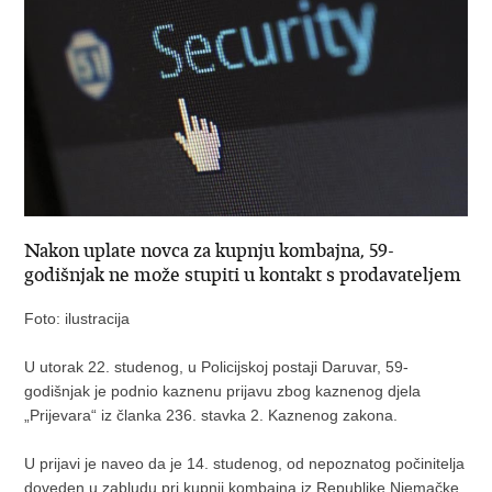
Nakon uplate novca za kupnju kombajna, 59-
godišnjak ne može stupiti u kontakt s prodavateljem
Foto: ilustracija
U utorak 22. studenog, u Policijskoj postaji Daruvar, 59-
godišnjak je podnio kaznenu prijavu zbog kaznenog djela
„Prijevara“ iz članka 236. stavka 2. Kaznenog zakona.
U prijavi je naveo da je 14. studenog, od nepoznatog počinitelja
doveden u zabludu pri kupnji kombajna iz Republike Njemačke.