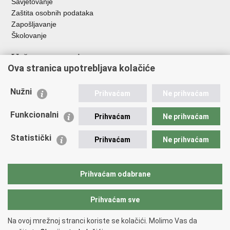
Savjetovanje
Zaštita osobnih podataka
Zapošljavanje
Školovanje
Važne poveznice
Ova stranica upotrebljava kolačiće
Ministarstvo unutarnjih poslova
Sindikati
Nužni
Prihvaćam
Ne prihvaćam
Udruge
Dom zdravlja MUP-a
Funkcionalni
Prihvaćam
Ne prihvaćam
Policijska akademija
Muzej policije
Statistički
Prihvaćam
Ne prihvaćam
Zaklada policijske solidarnosti
Centar za forenzična ispitivanja, istraživanja i vještačenja "Ivan
Vučetić"
Prihvaćam odabrane
Policijske uprave
Prihvaćam sve
Povratak na vrh
Na ovoj mrežnoj stranci koriste se kolačići. Molimo Vas da
Copyright © 2026 Policijska uprava Bjelovarsko-bilogorska.
Uvjeti