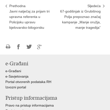
Prethodna
Sljedeća
Javni natječaj za prijam tri
67-godišnjak iz Grubišnog
upravna referenta u
Polja prepoznao značaj
Policijsku upravu
kampanje „Manje oružja,
bjelovarsko-bilogorsku
manje tragedija“
Ispiši
Podijeli
Podijeli
Podijeli
stranicu
na
na
na
e-Građani
Facebooku
Twitteru
Google
+
e-Građani
e-Savjetovanja
Portal otvorenih podataka RH
Izvozni portal
Pristup informacijama
Pravo na pristup informacijama