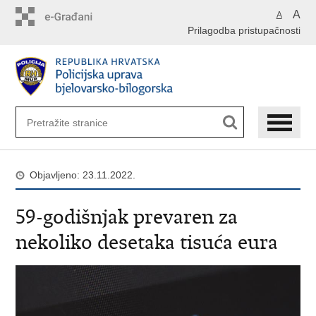
Preskoči
A
A
na
Prilagodba pristupačnosti
glavni
sadržaj
Objavljeno: 23.11.2022.
59-godišnjak prevaren za
nekoliko desetaka tisuća eura