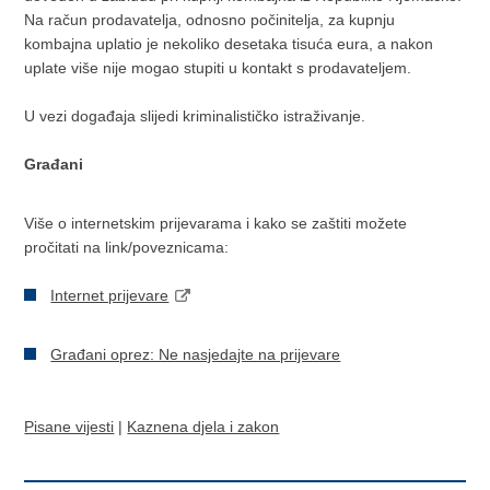
Na račun prodavatelja, odnosno počinitelja, za kupnju
kombajna uplatio je nekoliko desetaka tisuća eura, a nakon
uplate više nije mogao stupiti u kontakt s prodavateljem.
U vezi događaja slijedi kriminalističko istraživanje.
Građani
Više o internetskim prijevarama i kako se zaštiti možete
pročitati na link/poveznicama:
Internet prijevare
Građani oprez: Ne nasjedajte na prijevare
Pisane vijesti
|
Kaznena djela i zakon