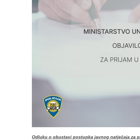
Odluku o obustavi postupka javnog natječaja za p