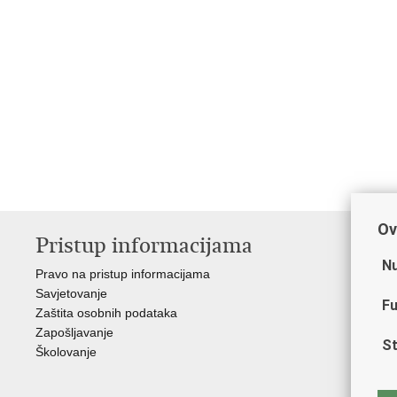
Ov
Pristup informacijama
V
Nu
Pravo na pristup informacijama
Min
Savjetovanje
Sin
Fu
Zaštita osobnih podataka
Ud
Zapošljavanje
Dom
St
Školovanje
Pol
Muz
Zak