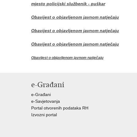
mjesto policijski službenik - puškar
Obavijest o objavljenom javnom natječaju
Obavijest o objavljenom javnom natječaju
Obavijest o objavljenom javnom natječaju
Obavijest o objavljenom javnom natječaju
e-Građani
e-Građani
e-Savjetovanja
Portal otvorenih podataka RH
Izvozni portal