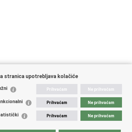
a stranica upotrebljava kolačiće
ažne poveznice
žni
Prihvaćam
Ne prihvaćam
istarstvo unutarnjih poslova
dikati
nkcionalni
Prihvaćam
Ne prihvaćam
ruge
 zdravlja MUP-a
atistički
Prihvaćam
Ne prihvaćam
icijska akademija
ej policije
lada policijske solidarnosti