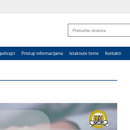
policajci
Pristup informacijama
Istaknute teme
Kontakti