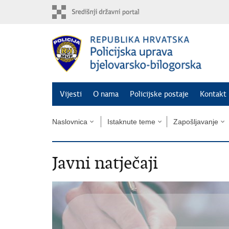
Preskoči
na
glavni
sadržaj
Vijesti
O nama
Policijske postaje
Kontakt 
Naslovnica
Istaknute teme
Zapošljavanje
Javni natječaji