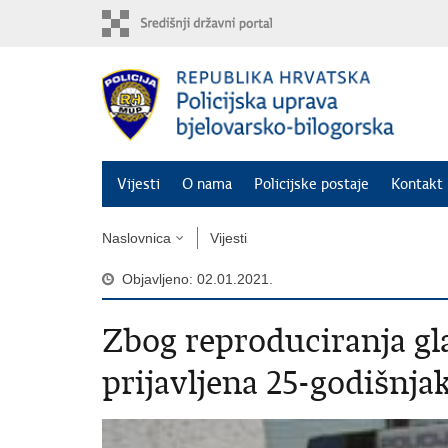
Preskoči
na
glavni
sadržaj
Vijesti
O nama
Policijske postaje
Kontakt 
Naslovnica
Vijesti
Objavljeno: 02.01.2021.
Zbog reproduciranja gl
prijavljena 25-godišnja