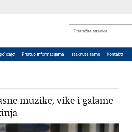
policajci
Pristup informacijama
Istaknute teme
Kontakti
asne muzike, vike i galame
kinja