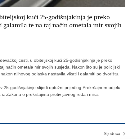
iteljskoj kući 25-godišnjakinja je preko
i galamila te na taj način ometala mir svojih
đevačkoj cesti, u obiteljskoj kući 25-godišnjakinja je preko
taj način ometala mir svojih susjeda. Nakon što su je policijski
 nakon njihovog odlaska nastavila vikati i galamiti po dvorištu.
 25-godišnjakinje slijedi optužni prijedlog Prekršajnom odjelu
iz Zakona o prekršajima protiv javnog reda i mira.
Sljedeća