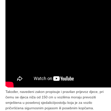
Također, navedeni zakon propisuje i pravilan prijevoz djece, pri
čemu se djeca niža od 150 cm u vozilima moraju prevoziti
smještena u posebnoj sjedalici/postolju koja je za vozilo
pričvršćena sigurnosnim pojasom ili posebnim kopčama.