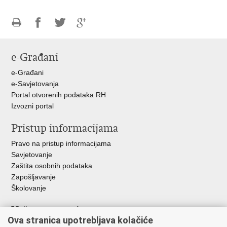
Ispiši
Podijeli
Podijeli
Podijeli
stranicu
na
na
na
e-Građani
Facebooku
Twitteru
Google
+
e-Građani
e-Savjetovanja
Portal otvorenih podataka RH
Izvozni portal
Pristup informacijama
Pravo na pristup informacijama
Savjetovanje
Zaštita osobnih podataka
Zapošljavanje
Školovanje
Važne poveznice
Ova stranica upotrebljava kolačiće
Ministarstvo unutarnjih poslova