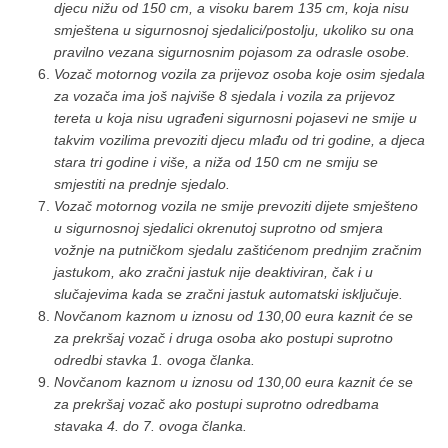
djecu nižu od 150 cm, a visoku barem 135 cm, koja nisu
smještena u sigurnosnoj sjedalici/postolju, ukoliko su ona
pravilno vezana sigurnosnim pojasom za odrasle osobe.
Vozač motornog vozila za prijevoz osoba koje osim sjedala
za vozača ima još najviše 8 sjedala i vozila za prijevoz
tereta u koja nisu ugrađeni sigurnosni pojasevi ne smije u
takvim vozilima prevoziti djecu mlađu od tri godine, a djeca
stara tri godine i više, a niža od 150 cm ne smiju se
smjestiti na prednje sjedalo.
Vozač motornog vozila ne smije prevoziti dijete smješteno
u sigurnosnoj sjedalici okrenutoj suprotno od smjera
vožnje na putničkom sjedalu zaštićenom prednjim zračnim
jastukom, ako zračni jastuk nije deaktiviran, čak i u
slučajevima kada se zračni jastuk automatski isključuje.
Novčanom kaznom u iznosu od 130,00 eura kaznit će se
za prekršaj vozač i druga osoba ako postupi suprotno
odredbi stavka 1. ovoga članka.
Novčanom kaznom u iznosu od 130,00 eura kaznit će se
za prekršaj vozač ako postupi suprotno odredbama
stavaka 4. do 7. ovoga članka.