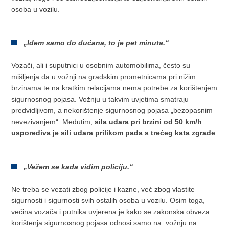
osoba u vozilu.
„Idem samo do dućana, to je pet minuta.“
Vozači, ali i suputnici u osobnim automobilima, često su
mišljenja da u vožnji na gradskim prometnicama pri nižim
brzinama te na kratkim relacijama nema potrebe za korištenjem
sigurnosnog pojasa. Vožnju u takvim uvjetima smatraju
predvidljivom, a nekorištenje sigurnosnog pojasa „bezopasnim
nevezivanjem“. Međutim,
sila udara pri brzini od 50 km/h
usporediva je sili udara prilikom pada s trećeg kata zgrade
.
„Vežem se kada vidim policiju.“
Ne treba se vezati zbog policije i kazne, već zbog vlastite
sigurnosti i sigurnosti svih ostalih osoba u vozilu. Osim toga,
većina vozača i putnika uvjerena je kako se zakonska obveza
korištenja sigurnosnog pojasa odnosi samo na vožnju na