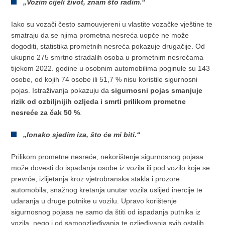
„Vozim cijeli život, znam što radim.“
Iako su vozači često samouvjereni u vlastite vozačke vještine te
smatraju da se njima prometna nesreća uopće ne može
dogoditi, statistika prometnih nesreća pokazuje drugačije. Od
ukupno 275 smrtno stradalih osoba u prometnim nesrećama
tijekom 2022. godine u osobnim automobilima poginule su 143
osobe, od kojih 74 osobe ili 51,7 % nisu koristile sigurnosni
pojas. Istraživanja pokazuju da
sigurnosni pojas smanjuje
rizik od ozbiljnijih ozljeda i smrti prilikom prometne
nesreće za čak 50 %
.
„Ionako sjedim iza, što će mi biti.“
Prilikom prometne nesreće, nekorištenje sigurnosnog pojasa
može dovesti do ispadanja osobe iz vozila ili pod vozilo koje se
prevrće, izlijetanja kroz vjetrobranska stakla i prozore
automobila, snažnog kretanja unutar vozila uslijed inercije te
udaranja u druge putnike u vozilu. Upravo korištenje
sigurnosnog pojasa ne samo da štiti od ispadanja putnika iz
vozila, nego i od samoozljeđivanja te ozljeđivanja svih ostalih