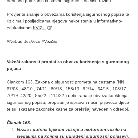
odnosno podizanju cestovne sigurnosti na višu razinu.
Provjerite znanje o obvezama korištenja sigurnosnog pojasa te
rizicima i posljedicama njegova nekorištenja u informativno-
edukativnom
KVIZU
.
#NeBudiBezVeze #VežiSe
Važeći zakonski propisi za obvezu korištenja sigurnosnog
pojasa
Člankom 163. Zakona o sigurnosti prometa na cestama (NN
67/08., 48/10., 74/11., 80/13., 158/13., 92/14., 64/15., 108/17.,
70/19. 42/20., 85/22. i 114/22.) definirana je obveza korištenja
sigurnosnog pojasa, propisan je ispravan način prijevoza djece
te su iskazane zakonske kazne za prekršaj navedenih odredbi.
Članak 163.
Vozač i putnici tijekom vožnje u motornom vozilu na
sjedalima na kojima su ugrađeni sigurnosni pojasevi,