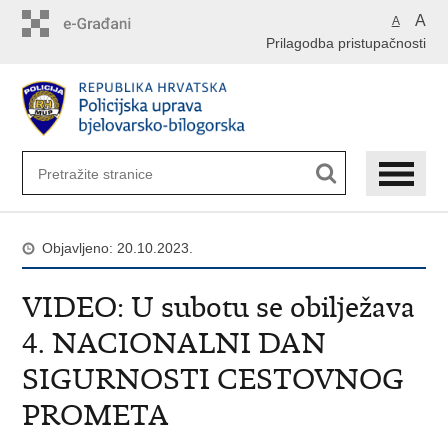
Preskoči
A
A
na
Prilagodba pristupačnosti
glavni
sadržaj
Objavljeno: 20.10.2023.
VIDEO: U subotu se obilježava
4. NACIONALNI DAN
SIGURNOSTI CESTOVNOG
PROMETA