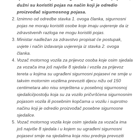
dužni su koristiti pojas na način koji je odredio
proizvođač sigurnosnog pojasa.
Iznimno od odredbe stavka 1. ovoga članka, sigurnosni
pojas ne moraju koristiti osobe koje imaju uvjerenje da iz
zdravstvenih razloga ne mogu koristiti pojas.
Ministar nadležan za zdravstvo propisat će postupak,
uvjete i način izdavanja uvjerenja iz stavka 2. ovoga
članka.
Vozač motornog vozila za prijevoz osoba koje osim sjedala
za vozača ima još najviše 8 sjedala i vozila za prijevoz
tereta u kojima su ugrađeni sigurnosni pojasevi ne smije u
takvim motornim vozilima prevoziti djecu nižu od 150
centimetara ako nisu smještena u posebnoj sigurnosnoj
sjedalici/postolju koja su za vozilo pričvršćena sigurnosnim
pojasom vozila ili posebnim kopčama u vozilu i suprotno
načinu koji je odredio proizvođač posebne sigurnosne
sjedalice.
Vozač motornog vozila koje osim sjedala za vozača ima
još najviše 8 sjedala i u kojem su ugrađeni sigurnosni
pojasevi smije na sjedalima koja nisu prednja prevoziti