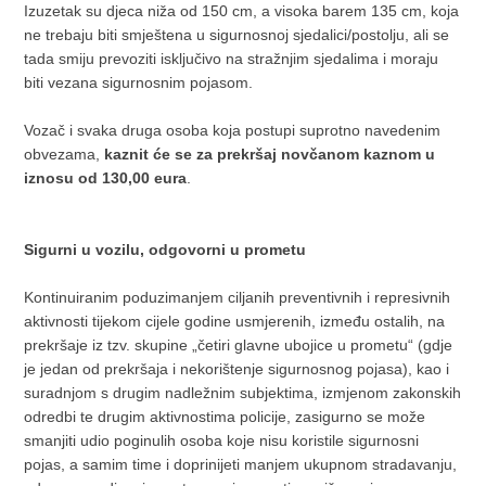
Izuzetak su djeca niža od 150 cm, a visoka barem 135 cm, koja
ne trebaju biti smještena u sigurnosnoj sjedalici/postolju, ali se
tada smiju prevoziti isključivo na stražnjim sjedalima i moraju
biti vezana sigurnosnim pojasom.
Vozač i svaka druga osoba koja postupi suprotno navedenim
obvezama,
kaznit će se za prekršaj novčanom kaznom u
iznosu od 130,00 eura
.
Sigurni u vozilu, odgovorni u prometu
Kontinuiranim poduzimanjem ciljanih preventivnih i represivnih
aktivnosti tijekom cijele godine usmjerenih, između ostalih, na
prekršaje iz tzv. skupine „četiri glavne ubojice u prometu“ (gdje
je jedan od prekršaja i nekorištenje sigurnosnog pojasa), kao i
suradnjom s drugim nadležnim subjektima, izmjenom zakonskih
odredbi te drugim aktivnostima policije, zasigurno se može
smanjiti udio poginulih osoba koje nisu koristile sigurnosni
pojas, a samim time i doprinijeti manjem ukupnom stradavanju,