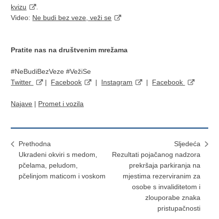
kvizu
.
Video:
Ne budi bez veze, veži se
Pratite nas na društvenim mrežama
#NeBudiBezVeze #VežiSe
Twitter
|
Facebook
|
Instagram
|
Facebook
Najave
|
Promet i vozila
Prethodna
Sljedeća
Ukradeni okviri s medom,
Rezultati pojačanog nadzora
pčelama, peludom,
prekršaja parkiranja na
pčelinjom maticom i voskom
mjestima rezerviranim za
osobe s invaliditetom i
zlouporabe znaka
pristupačnosti