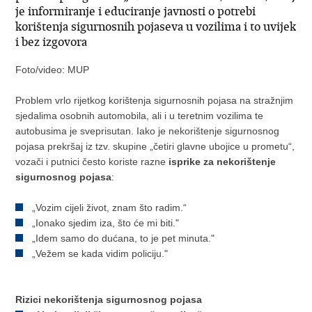
je informiranje i educiranje javnosti o potrebi
korištenja sigurnosnih pojaseva u vozilima i to uvijek
i bez izgovora
Foto/video: MUP
Problem vrlo rijetkog korištenja sigurnosnih pojasa na stražnjim
sjedalima osobnih automobila, ali i u teretnim vozilima te
autobusima je sveprisutan. Iako je nekorištenje sigurnosnog
pojasa prekršaj iz tzv. skupine „četiri glavne ubojice u prometu“,
vozači i putnici često koriste razne
isprike za nekorištenje
sigurnosnog pojasa
:
„Vozim cijeli život, znam što radim.“
„Ionako sjedim iza, što će mi biti."
„Idem samo do dućana, to je pet minuta."
„Vežem se kada vidim policiju."
Rizici nekorištenja sigurnosnog pojasa