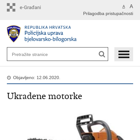
Preskoči
A
A
na
Prilagodba pristupačnosti
glavni
sadržaj
Objavljeno: 12.06.2020.
Ukradene motorke