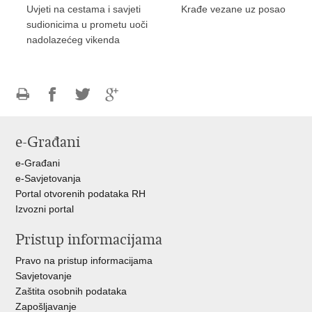
Uvjeti na cestama i savjeti
Krađe vezane uz posao
sudionicima u prometu uoči
nadolazećeg vikenda
Ispiši
Podijeli
Podijeli
Podijeli
stranicu
na
na
na
e-Građani
Facebooku
Twitteru
Google
+
e-Građani
e-Savjetovanja
Portal otvorenih podataka RH
Izvozni portal
Pristup informacijama
Pravo na pristup informacijama
Savjetovanje
Zaštita osobnih podataka
Zapošljavanje