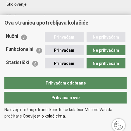
Školovanje
Važne poveznice
Ova stranica upotrebljava kolačiće
Ministarstvo unutarnjih poslova
Sindikati
Nužni
Prihvaćam
Ne prihvaćam
Udruge
Dom zdravlja MUP-a
Funkcionalni
Prihvaćam
Ne prihvaćam
Policijska akademija
Muzej policije
Statistički
Prihvaćam
Ne prihvaćam
Zaklada policijske solidarnosti
Centar za forenzična ispitivanja, istraživanja i vještačenja "Ivan
Vučetić"
Prihvaćam odabrane
Policijske uprave
Prihvaćam sve
Povratak na vrh
Na ovoj mrežnoj stranci koriste se kolačići. Molimo Vas da
Copyright © 2026 Policijska uprava Bjelovarsko-bilogorska.
Uvjeti
pročitate
Obavijest o kolačićima.
korištenja
.
Izjava o pristupačnosti
.