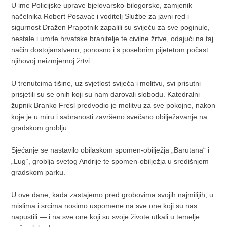
U ime Policijske uprave bjelovarsko-bilogorske, zamjenik
načelnika Robert Posavac i voditelj Službe za javni red i
sigurnost Dražen Prapotnik zapalili su svijeću za sve poginule,
nestale i umrle hrvatske branitelje te civilne žrtve, odajući na taj
način dostojanstveno, ponosno i s posebnim pijetetom počast
njihovoj neizmjernoj žrtvi.
U trenutcima tišine, uz svjetlost svijeća i molitvu, svi prisutni
prisjetili su se onih koji su nam darovali slobodu. Katedralni
župnik Branko Fresl predvodio je molitvu za sve pokojne, nakon
koje je u miru i sabranosti završeno svečano obilježavanje na
gradskom groblju.
Sjećanje se nastavilo obilaskom spomen-obilježja „Barutana“ i
„Lug“, groblja svetog Andrije te spomen-obilježja u središnjem
gradskom parku.
U ove dane, kada zastajemo pred grobovima svojih najmilijih, u
mislima i srcima nosimo uspomene na sve one koji su nas
napustili — i na sve one koji su svoje živote utkali u temelje