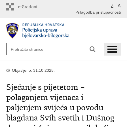
Preskoči
A
A
na
Prilagodba pristupačnosti
glavni
sadržaj
Objavljeno: 31.10.2025.
Sjećanje s pijetetom –
polaganjem vijenaca i
paljenjem svijeća u povodu
blagdana Svih svetih i Dušnog