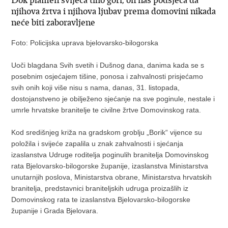
Dok plamen svijeća tiho gori, on nas podsjeća da
njihova žrtva i njihova ljubav prema domovini nikada
neće biti zaboravljene
Foto: Policijska uprava bjelovarsko-bilogorska
Uoči blagdana Svih svetih i Dušnog dana, danima kada se s
posebnim osjećajem tišine, ponosa i zahvalnosti prisjećamo
svih onih koji više nisu s nama, danas, 31. listopada,
dostojanstveno je obilježeno sjećanje na sve poginule, nestale i
umrle hrvatske branitelje te civilne žrtve Domovinskog rata.
Kod središnjeg križa na gradskom groblju „Borik“ vijence su
položila i svijeće zapalila u znak zahvalnosti i sjećanja
izaslanstva Udruge roditelja poginulih branitelja Domovinskog
rata Bjelovarsko-bilogorske županije, ​izaslanstva Ministarstva
unutarnjih poslova, Ministarstva obrane, Ministarstva hrvatskih
branitelja, predstavnici braniteljskih udruga proizašlih iz
Domovinskog rata te izaslanstva Bjelovarsko-bilogorske
županije i Grada Bjelovara.