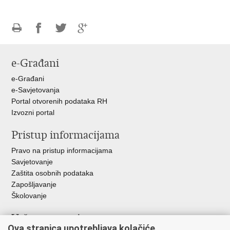
Ispiši
Podijeli
Podijeli
Podijeli
stranicu
na
na
na
e-Građani
Facebooku
Twitteru
Google
+
e-Građani
e-Savjetovanja
Portal otvorenih podataka RH
Izvozni portal
Pristup informacijama
Pravo na pristup informacijama
Savjetovanje
Zaštita osobnih podataka
Zapošljavanje
Školovanje
Važne poveznice
Ova stranica upotrebljava kolačiće