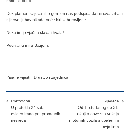
naše slobode.
Dok plamen svijeća tiho gori, on nas podsjeća da njihova žrtva i
njihova ljubav nikada neće biti zaboravljene.
Neka im je vječna slava i hvala!
Počivali u miru Božjem.
Pisane vijesti
|
Društvo i zajednica
Prethodna
Sljedeća
U protekla 24 sata
Od 1. studenog do 31.
evidentirano pet prometnih
ožujka obvezna vožnja
nesreća
motornih vozila s upaljenim
svjetlima