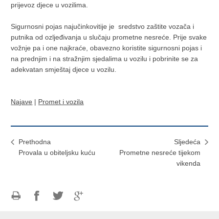
prijevoz djece u vozilima.
Sigurnosni pojas najučinkovitije je sredstvo zaštite vozača i
putnika od ozljeđivanja u slučaju prometne nesreće. Prije svake
vožnje pa i one najkraće, obavezno koristite sigurnosni pojas i
na prednjim i na stražnjim sjedalima u vozilu i pobrinite se za
adekvatan smještaj djece u vozilu.
Najave
|
Promet i vozila
Prethodna
Sljedeća
Provala u obiteljsku kuću
Prometne nesreće tijekom
vikenda
Ispiši
Podijeli
Podijeli
Podijeli
stranicu
na
na
na