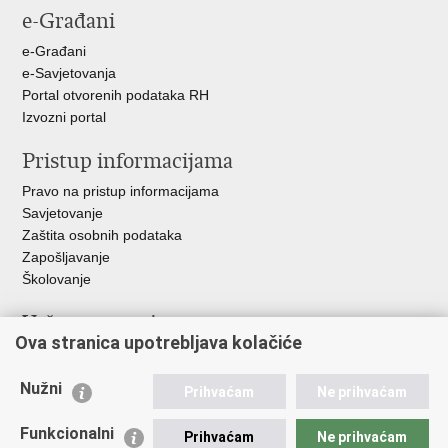
e-Građani
Facebooku
Twitteru
Google
+
e-Građani
e-Savjetovanja
Portal otvorenih podataka RH
Izvozni portal
Pristup informacijama
Pravo na pristup informacijama
Savjetovanje
Zaštita osobnih podataka
Zapošljavanje
Školovanje
Važne poveznice
Ova stranica upotrebljava kolačiće
Ministarstvo unutarnjih poslova
Sindikati
Nužni
Prihvaćam
Ne prihvaćam
Udruge
Dom zdravlja MUP-a
Funkcionalni
Prihvaćam
Ne prihvaćam
Policijska akademija