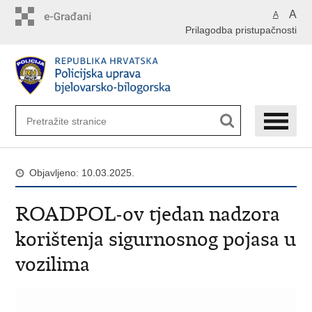
Preskoči
A
A
na
Prilagodba pristupačnosti
glavni
sadržaj
Objavljeno: 10.03.2025.
ROADPOL-ov tjedan nadzora
korištenja sigurnosnog pojasa u
vozilima