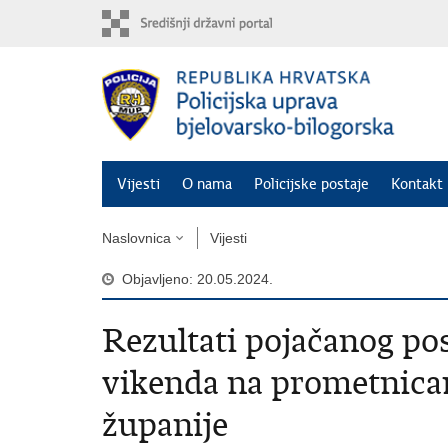
Preskoči
na
glavni
sadržaj
Vijesti
O nama
Policijske postaje
Kontakt 
Naslovnica
Vijesti
Objavljeno: 20.05.2024.
Rezultati pojačanog pos
vikenda na prometnica
županije