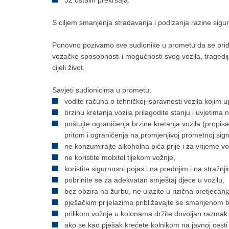
32 ostalih prekršaja.
S ciljem smanjenja stradavanja i podizanja razine sig
Ponovno pozivamo sve sudionike u prometu da se prid
vozačke sposobnosti i mogućnosti svog vozila, tragedija
cijeli život.
Savjeti sudionicima u prometu:
vodite računa o tehničkoj ispravnosti vozila kojim u
brzinu kretanja vozila prilagodite stanju i uvjetima n
poštujte ograničenja brzine kretanja vozila (propi
pritom i ograničenja na promjenjivoj prometnoj signa
ne konzumirajte alkoholna pića prije i za vrijeme vo
ne koristite mobitel tijekom vožnje,
koristite sigurnosni pojas i na prednjim i na stražnj
pobrinite se za adekvatan smještaj djece u vozilu,
bez obzira na žurbu, ne ulazite u rizična pretjecanj
pješačkim prijelazima približavajte se smanjenom
prilikom vožnje u kolonama držite dovoljan razmak
ako se kao pješak krećete kolnikom na javnoj cesti i