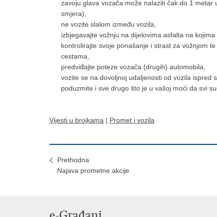
zavoju glava vozača može nalaziti čak do 1 metar u
smjera),
ne vozite slalom između vozila,
izbjegavajte vožnju na dijelovima asfalta na kojima i
kontrolirajte svoje ponašanje i strast za vožnjom t
cestama,
predviđajte poteze vozača (drugih) automobila,
vozite se na dovoljnoj udaljenosti od vozila ispred 
poduzmite i sve drugo što je u vašoj moći da svi su
Vijesti u brojkama
|
Promet i vozila
Prethodna
Najava prometne akcije
e-Građani