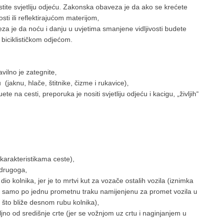
istite svjetliju odjeću. Zakonska obaveza je da ako se krećete
ti ili reflektirajućom materijom,
eza je da noću i danju u uvjetima smanjene vidljivosti budete
m biciklističkom odjećom.
ravilno je zategnite,
 (jaknu, hlače, štitnike, čizme i rukavice),
e na cesti, preporuka je nositi svjetliju odjeću i kacigu, „življih“
 karakteristikama ceste),
a drugoga,
io kolnika, jer je to mrtvi kut za vozače ostalih vozila (iznimka
ma samo po jednu prometnu traku namijenjenu za promet vozila u
 što bliže desnom rubu kolnika),
ljno od središnje crte (jer se vožnjom uz crtu i naginjanjem u