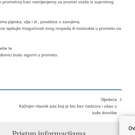
 prometnoj traci namijenjenoj za promet vozila iz suprotnog
ma pijeska, ulja i sl., posebice u zavojima,
e ne ispitujte mogućnosti svog mopeda ili motocikla u prometu na
sebe te
dionici budu sigurni u prometu.
Sljedeća
Kažnjen vlasnik pas koji je bio bez nadzora i ušao u
tuđe dvorište
Ov
Pristup informacijama
V