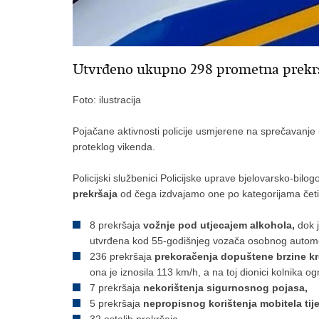
Utvrđeno ukupno 298 prometna prekr
Foto: ilustracija
Pojačane aktivnosti policije usmjerene na sprečavanje i
proteklog vikenda.
Policijski službenici Policijske uprave bjelovarsko-bilo
prekršaja
od čega izdvajamo one po kategorijama četi
8 prekršaja
vožnje pod utjecajem alkohola,
dok 
utvrđena kod 55-godišnjeg vozača osobnog automo
236 prekršaja
prekoračenja dopuštene brzine kr
ona je iznosila 113 km/h, a na toj dionici kolnika o
7 prekršaja
nekorištenja sigurnosnog pojasa,
5 prekršaja
nepropisnog korištenja mobitela tij