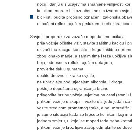
noću i danju u slučajevima smanjene vidljivosti kor
kolnikom morate biti označeni nekim izvorom svjetlos
biciklisti, budite propisno označeni, zakonska obav
označeni reflektirajućim prslukom ili reflektirajućo
Savjeti i preporuke za vozače mopeda i motocikala:
prije vožnje očistite vizir, stavite zaštitnu kacigu i p
uz zaštitnu kacigu, koristite i drugu zaštitnu opremu
zbog ionako manje, a samim time i teže uočljive siluet
boja, odnosno s reflektirajućim detaljima,
provjerite tlak u gumama,
upalite dnevno ili kratko svjetlo,
ne upravljajte pod utjecajem alkohola ili droga,
poštujte dopuštena ograničenja brzine,
prilagodite brzinu vožnje uvjetima na cesti (stanju i
prilikom vožnje u skupini, vozite u slijedu jedan iz
vozite sredinom prometnog traka, a ne uz središnji d
je samo situacija kada se krećete kolnikom koji i
jednom smjeru, u kojoj se moped tada treba kretati
prilikom vožnje kroz lijevi zavoj, odmaknite se dovo