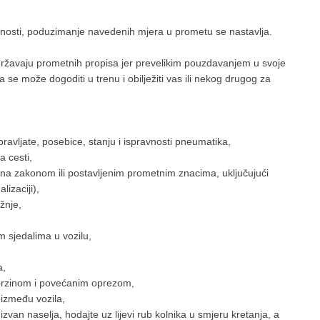
urnosti, poduzimanje navedenih mjera u prometu se nastavlja.
ržavaju prometnih propisa jer prevelikim pouzdavanjem u svoje
 se može dogoditi u trenu i obilježiti vas ili nekog drugog za
pravljate, posebice, stanju i ispravnosti pneumatika,
a cesti,
sana zakonom ili postavljenim prometnim znacima, uključujući
lizaciji),
žnje,
im sjedalima u vozilu,
a,
 brzinom i povećanim oprezom,
 između vozila,
zvan naselja, hodajte uz lijevi rub kolnika u smjeru kretanja, a