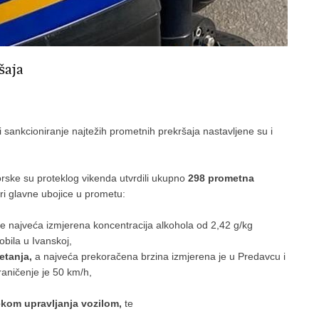
šaja
 sankcioniranje najtežih prometnih prekršaja nastavljene su i
gorske su proteklog vikenda utvrdili ukupno
298 prometna
ri glavne ubojice u prometu:
je najveća izmjerena koncentracija alkohola od 2,42 g/kg
bila u Ivanskoj,
etanja,
a najveća prekoračena brzina izmjerena je u Predavcu i
graničenje je 50 km/h,
ekom upravljanja vozilom,
te