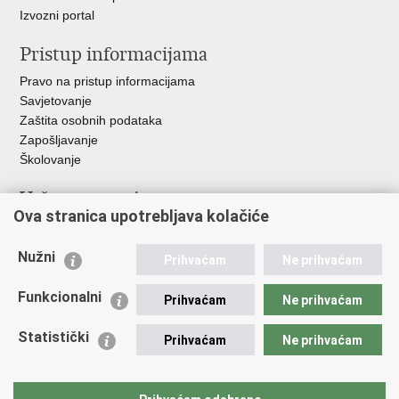
Izvozni portal
Pristup informacijama
Pravo na pristup informacijama
Savjetovanje
Zaštita osobnih podataka
Zapošljavanje
Školovanje
Važne poveznice
Ova stranica upotrebljava kolačiće
Ministarstvo unutarnjih poslova
Sindikati
Nužni
Prihvaćam
Ne prihvaćam
Udruge
Dom zdravlja MUP-a
Funkcionalni
Prihvaćam
Ne prihvaćam
Policijska akademija
Muzej policije
Statistički
Prihvaćam
Ne prihvaćam
Zaklada policijske solidarnosti
Centar za forenzična ispitivanja, istraživanja i vještačenja "Ivan
Vučetić"