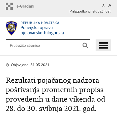
Preskoči
A
A
na
Prilagodba pristupačnosti
glavni
sadržaj
Objavljeno: 31.05.2021.
Rezultati pojačanog nadzora
poštivanja prometnih propisa
provedenih u dane vikenda od
28. do 30. svibnja 2021. god.