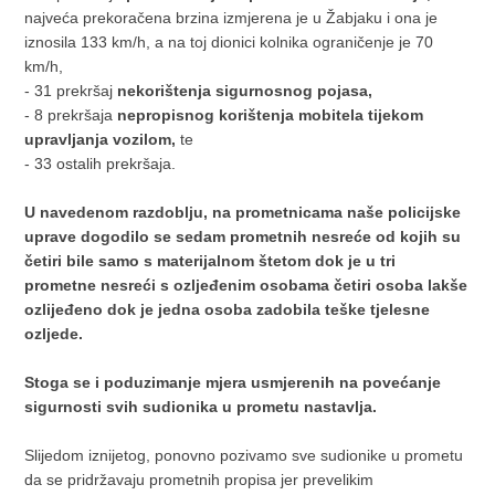
najveća prekoračena brzina izmjerena je u Žabjaku i ona je
iznosila 133 km/h, a na toj dionici kolnika ograničenje je 70
km/h,
- 31 prekršaj
nekorištenja sigurnosnog pojasa,
- 8 prekršaja
nepropisnog korištenja mobitela tijekom
upravljanja vozilom,
te
- 33 ostalih prekršaja.
U navedenom razdoblju, na prometnicama naše policijske
uprave dogodilo se sedam prometnih nesreće od kojih su
četiri bile samo s materijalnom štetom dok je u tri
prometne nesreći s ozljeđenim osobama četiri osoba lakše
ozlijeđeno dok je jedna osoba zadobila teške tjelesne
ozljede.
Stoga se i poduzimanje mjera usmjerenih na povećanje
sigurnosti svih sudionika u prometu nastavlja.
Slijedom iznijetog, ponovno pozivamo sve sudionike u prometu
da se pridržavaju prometnih propisa jer prevelikim