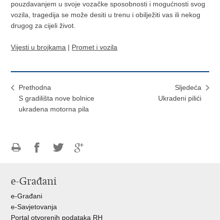
pouzdavanjem u svoje vozačke sposobnosti i mogućnosti svog
vozila, tragedija se može desiti u trenu i obilježiti vas ili nekog
drugog za cijeli život.
Vijesti u brojkama
|
Promet i vozila
Prethodna
Sljedeća
S gradilišta nove bolnice
Ukradeni pilići
ukradena motorna pila
Ispiši
Podijeli
Podijeli
Podijeli
stranicu
na
na
na
e-Građani
Facebooku
Twitteru
Google
+
e-Građani
e-Savjetovanja
Portal otvorenih podataka RH