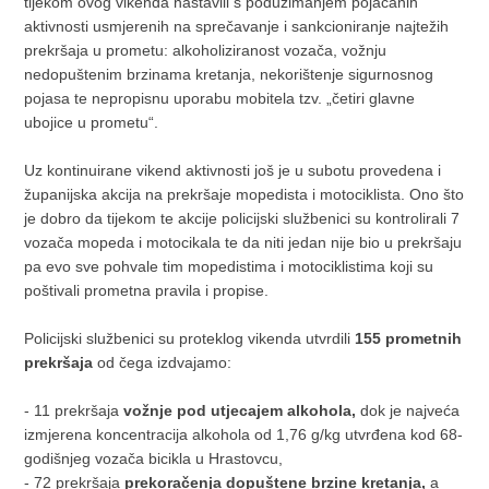
tijekom ovog vikenda nastavili s poduzimanjem pojačanih
aktivnosti usmjerenih na sprečavanje i sankcioniranje najtežih
prekršaja u prometu: alkoholiziranost vozača, vožnju
nedopuštenim brzinama kretanja, nekorištenje sigurnosnog
pojasa te nepropisnu uporabu mobitela tzv. „četiri glavne
ubojice u prometu“.
Uz kontinuirane vikend aktivnosti još je u subotu provedena i
županijska akcija na prekršaje mopedista i motociklista. Ono što
je dobro da tijekom te akcije policijski službenici su kontrolirali 7
vozača mopeda i motocikala te da niti jedan nije bio u prekršaju
pa evo sve pohvale tim mopedistima i motociklistima koji su
poštivali prometna pravila i propise.
Policijski službenici su proteklog vikenda utvrdili
155 prometnih
prekršaja
od čega izdvajamo:
- 11 prekršaja
vožnje pod utjecajem alkohola,
dok je najveća
izmjerena koncentracija alkohola od 1,76 g/kg utvrđena kod 68-
godišnjeg vozača bicikla u Hrastovcu,
- 72 prekršaja
prekoračenja dopuštene brzine kretanja,
a