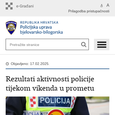
Preskoči
A
A
na
Prilagodba pristupačnosti
glavni
sadržaj
Objavljeno: 17.02.2025.
Rezultati aktivnosti policije
tijekom vikenda u prometu