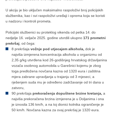
U akciju je bio uključen maksimalno raspoloživi broj policijskih
službenika, kao i svi raspoloživi uređaji i oprema koja se koristi
u nadzoru i kontroli prometa.
Policijski službenici su proteklog vikenda od petka 14. do
nedjelje 16. veljače 2025. godine utvrdili ukupno
171 prometni
prekršaj
, od čega:
8 prekršaja
vožnje pod utjecajem alkohola,
dok je
najviša izmjerena koncentracija alkohola u organizmu od
2,35 g/kg utvrđena kod 26-godišnjeg hrvatskog državljanina
vozača osobnog automobila u Garešnici kojemu je zbog
toga predložena novčana kazna od 1320 eura i zaštitna
mjera zabrane upravljanja u trajanju od 3 mjeseci, a
rješenjem suda mu je određeno zadržavanje od tri dana u
zatvoru,
90 prekršaja
prekoračenja dopuštene brzine kretanja,
a
najviša prekoračena brzina izmjerena je u Doljanima i ona
je iznosila 136 km/h, a na toj dionici kolnika ograničenje je
50 km/h. Novčana kazna za ovaj prekršaj je 1320 eura.