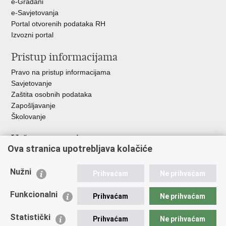
e-Građani
e-Savjetovanja
Portal otvorenih podataka RH
Izvozni portal
Pristup informacijama
Pravo na pristup informacijama
Savjetovanje
Zaštita osobnih podataka
Zapošljavanje
Školovanje
Važne poveznice
Ova stranica upotrebljava kolačiće
Ministarstvo unutarnjih poslova
Sindikati
Nužni
Prihvaćam
Ne prihvaćam
Udruge
Dom zdravlja MUP-a
Funkcionalni
Prihvaćam
Ne prihvaćam
Policijska akademija
Muzej policije
Statistički
Prihvaćam
Ne prihvaćam
Zaklada policijske solidarnosti