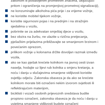
zakonom ili postavljenim prometnim znacima, uključujući
pritom i ograničenja na promjenjivoj prometnoj signalizaciji),
ne konzumirajte alkoholna pića prije i za vrijeme vožnje,
ne koristite mobitel tijekom vožnje,
koristite sigurnosni pojas i na prednjim i na stražnjim
sjedalima u vozilu,
pobrinite se za adekvatan smještaj djece u vozilu,
bez obzira na žurbu, ne ulazite u rizična pretjecanja,
pješačkim prijelazima približavajte se smanjenom brzinom i
povećanim oprezom,
prilikom vožnje u kolonama držite dovoljan razmak između
vozila,
ako se kao pješak krećete kolnikom na javnoj cesti izvan
naselja, hodajte uz lijevi rub kolnika u smjeru kretanja, a
noću i danju u slučajevima smanjene vidljivosti koristite
svjetliju odjeću. Zakonska obaveza je da ako se krećete
kolnikom morate biti označeni nekim izvorom svjetlosti ili
reflektirajućom materijom,
biciklisti i vozači osobnih prijevoznih sredstava budite
propisno označeni, zakonska obaveza je da noću i danju u
uvjetima smanjene vidljivosti budete označeni