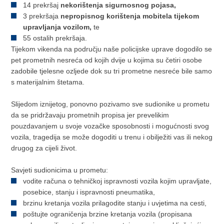
14 prekršaj
nekorištenja sigurnosnog pojasa,
3 prekršaja
nepropisnog korištenja mobitela tijekom
upravljanja vozilom,
te
55 ostalih prekršaja.
Tijekom vikenda na području naše policijske uprave dogodilo se
pet prometnih nesreća od kojih dvije u kojima su četiri osobe
zadobile tjelesne ozljede dok su tri prometne nesreće bile samo
s materijalnim štetama.
Slijedom iznijetog, ponovno pozivamo sve sudionike u prometu
da se pridržavaju prometnih propisa jer prevelikim
pouzdavanjem u svoje vozačke sposobnosti i mogućnosti svog
vozila, tragedija se može dogoditi u trenu i obilježiti vas ili nekog
drugog za cijeli život.
Savjeti sudionicima u prometu:
vodite računa o tehničkoj ispravnosti vozila kojim upravljate,
posebice, stanju i ispravnosti pneumatika,
brzinu kretanja vozila prilagodite stanju i uvjetima na cesti,
poštujte ograničenja brzine kretanja vozila (propisana