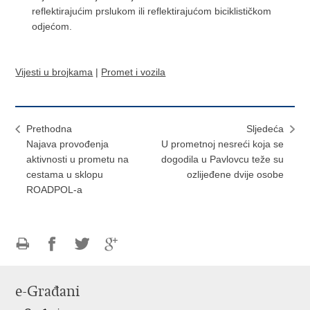
reflektirajućim prslukom ili reflektirajućom biciklističkom
odjećom.
Vijesti u brojkama
|
Promet i vozila
Prethodna
Sljedeća
Najava provođenja
U prometnoj nesreći koja se
aktivnosti u prometu na
dogodila u Pavlovcu teže su
cestama u sklopu
ozlijeđene dvije osobe
ROADPOL-a
Ispiši
Podijeli
Podijeli
Podijeli
stranicu
na
na
na
e-Građani
Facebooku
Twitteru
Google
+