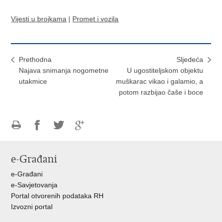
Vijesti u brojkama
|
Promet i vozila
Prethodna
Sljedeća
Najava snimanja nogometne
U ugostiteljskom objektu
utakmice
muškarac vikao i galamio, a
potom razbijao čaše i boce
Ispiši
Podijeli
Podijeli
Podijeli
stranicu
na
na
na
e-Građani
Facebooku
Twitteru
Google
+
e-Građani
e-Savjetovanja
Portal otvorenih podataka RH
Izvozni portal