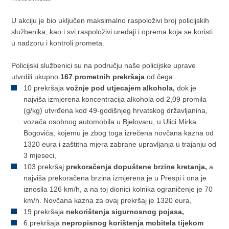
U akciju je bio uključen maksimalno raspoloživi broj policijskih
službenika, kao i svi raspoloživi uređaji i oprema koja se koristi
u nadzoru i kontroli prometa.
Policijski službenici su na području naše policijske uprave
utvrdili ukupno
167 prometnih prekršaja
od čega:
10 prekršaja
vožnje pod utjecajem alkohola,
dok je
najviša izmjerena koncentracija alkohola od 2,09 promila
(g/kg) utvrđena kod 49-godišnjeg hrvatskog državljanina,
vozača osobnog automobila u Bjelovaru, u Ulici Mirka
Bogovića, kojemu je zbog toga izrečena novčana kazna od
1320 eura i zaštitna mjera zabrane upravljanja u trajanju od
3 mjeseci,
103 prekršaj
prekoračenja dopuštene brzine kretanja,
a
najviša prekoračena brzina izmjerena je u Prespi i ona je
iznosila 126 km/h, a na toj dionici kolnika ograničenje je 70
km/h. Novčana kazna za ovaj prekršaj je 1320 eura,
19 prekršaja
nekorištenja sigurnosnog pojasa,
6 prekršaja
nepropisnog korištenja mobitela tijekom