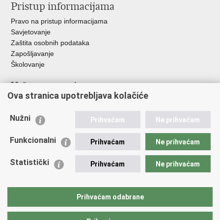
Pristup informacijama
Pravo na pristup informacijama
Savjetovanje
Zaštita osobnih podataka
Zapošljavanje
Školovanje
Važne poveznice
Ova stranica upotrebljava kolačiće
Ministarstvo unutarnjih poslova
Sindikati
Nužni
Prihvaćam
Ne prihvaćam
Udruge
Dom zdravlja MUP-a
Funkcionalni
Prihvaćam
Ne prihvaćam
Policijska akademija
Muzej policije
Statistički
Prihvaćam
Ne prihvaćam
Zaklada policijske solidarnosti
Centar za forenzična ispitivanja, istraživanja i vještačenja "Ivan
Vučetić"
Prihvaćam odabrane
Policijske uprave