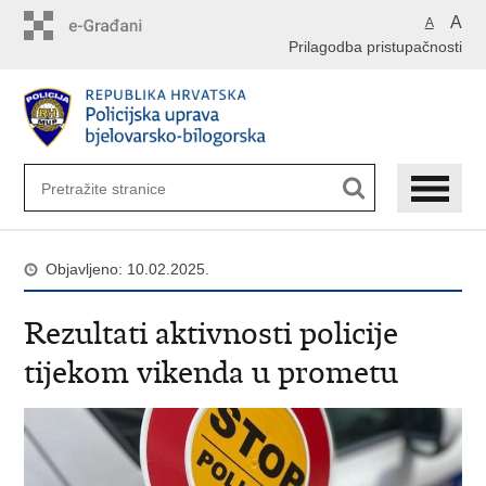
Preskoči
A
A
na
Prilagodba pristupačnosti
glavni
sadržaj
Objavljeno: 10.02.2025.
Rezultati aktivnosti policije
tijekom vikenda u prometu