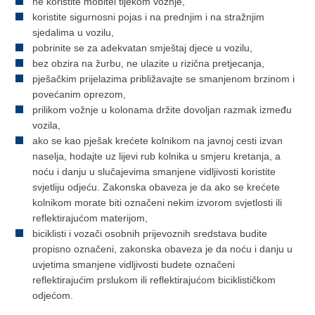
ne koristite mobitel tijekom vožnje,
koristite sigurnosni pojas i na prednjim i na stražnjim
sjedalima u vozilu,
pobrinite se za adekvatan smještaj djece u vozilu,
bez obzira na žurbu, ne ulazite u rizična pretjecanja,
pješačkim prijelazima približavajte se smanjenom brzinom i
povećanim oprezom,
prilikom vožnje u kolonama držite dovoljan razmak između
vozila,
ako se kao pješak krećete kolnikom na javnoj cesti izvan
naselja, hodajte uz lijevi rub kolnika u smjeru kretanja, a
noću i danju u slučajevima smanjene vidljivosti koristite
svjetliju odjeću. Zakonska obaveza je da ako se krećete
kolnikom morate biti označeni nekim izvorom svjetlosti ili
reflektirajućom materijom,
biciklisti i vozači osobnih prijevoznih sredstava budite
propisno označeni, zakonska obaveza je da noću i danju u
uvjetima smanjene vidljivosti budete označeni
reflektirajućim prslukom ili reflektirajućom biciklističkom
odjećom.