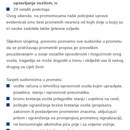
upravljanja vozilom,
te
29 ostalih prekršaja.
Ovog vikenda, na prometnicama naše policijske uprave
evidentirali smo šest prometnih nesreća od kojih dvije u kojoj su
tri osobe zadobile lakše tjelesne ozljede.
Slijedom iznijetog, ponovno pozivamo sve sudionike u prometu
da se pridržavaju prometnih propisa jer prevelikim
pouzdavanjem u svoje vozačke sposobnosti i mogućnosti svog
vozila, tragedija se može dogoditi u trenu i obilježiti vas ili nekog
drugog za cijeli život.
Savjeti sudionicima u prometu:
vodite računa o tehničkoj ispravnosti vozila kojim upravljate,
posebice, stanju i ispravnosti pneumatika,
brzinu kretanja vozila prilagodite stanju i uvjetima na cesti,
poštujte ograničenja brzine kretanja vozila (propisana
zakonom ili postavljenim prometnim znacima, uključujući
pritom i ograničenja na promjenjivoj prometnoj signalizaciji),
ne konzumirajte alkoholna pića prije i za vrijeme vožnje,