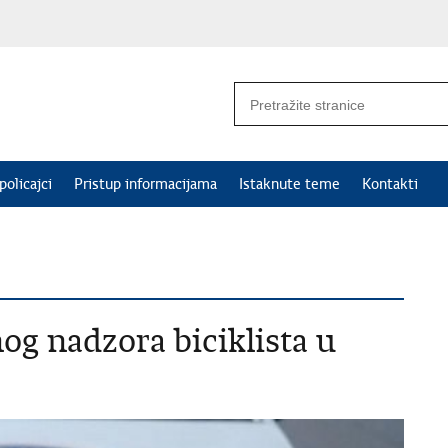
policajci
Pristup informacijama
Istaknute teme
Kontakti
nog nadzora biciklista u