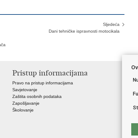
Sljedeća
Dani tehničke ispravnosti motocikala
ača
Ov
Pristup informacijama
V
Nu
Pravo na pristup informacijama
Min
Savjetovanje
Sin
Fu
Zaštita osobnih podataka
Ud
Zapošljavanje
Dom
St
Školovanje
Pol
Muz
Zak
Cen
"Iv