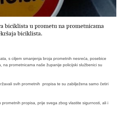
a biciklista u prometu na prometnicama
ršaja biciklista.
sata, s ciljem smanjenja broja prometnih nesreća, posebice
a, na prometnicama naše županije policijski službenici su
idržavali svih prometnih propisa te su zabilježena samo četiri
prometnih propisa, prije svega zbog vlastite sigurnosti, ali i