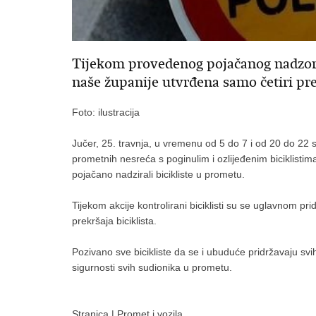
Tijekom provedenog pojačanog nadzor
naše županije utvrđena samo četiri prek
Foto: ilustracija
Jučer, 25. travnja, u vremenu od 5 do 7 i od 20 do 22 
prometnih nesreća s poginulim i ozlijeđenim biciklistim
pojačano nadzirali bicikliste u prometu.
Tijekom akcije kontrolirani biciklisti su se uglavnom pr
prekršaja biciklista.
Pozivano sve bicikliste da se i ubuduće pridržavaju svih 
sigurnosti svih sudionika u prometu.
Stranica
|
Promet i vozila