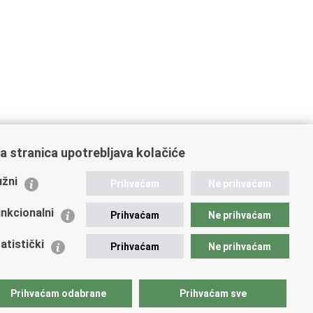
a stranica upotrebljava kolačiće
ažne poveznice
žni
Prihvaćam
Ne prihvaćam
istarstvo unutarnjih poslova
dikati
nkcionalni
Prihvaćam
Ne prihvaćam
ruge
 zdravlja MUP-a
atistički
Prihvaćam
Ne prihvaćam
icijska akademija
ej policije
lada policijske solidarnosti
Prihvaćam odabrane
Prihvaćam sve
tar za forenzična ispitivanja, istraživanja i vještačenja
an Vučetić"