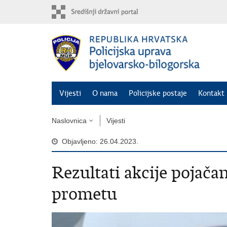
Preskoči
na
glavni
sadržaj
Vijesti
O nama
Policijske postaje
Kontakt 
Naslovnica
Vijesti
Objavljeno: 26.04.2023.
Rezultati akcije pojača
prometu