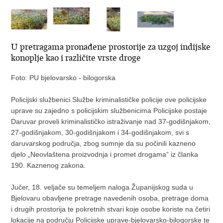
U pretragama pronađene prostorije za uzgoj indijske
konoplje kao i različite vrste droge
Foto: PU bjelovarsko - bilogorska
Policijski službenici Službe kriminalističke policije ove policijske
uprave su zajedno s policijskim službenicima Policijske postaje
Daruvar proveli kriminalističko istraživanje nad 37-godišnjakom,
27-godišnjakom, 30-godišnjakom i 34-godišnjakom, svi s
daruvarskog područja, zbog sumnje da su počinili kazneno
djelo „Neovlaštena proizvodnja i promet drogama“ iz članka
190. Kaznenog zakona.
Jučer, 18. veljače su temeljem naloga Županijskog suda u
Bjelovaru obavljene pretrage navedenih osoba, pretrage doma
i drugih prostorija te pokretnih stvari koje osobe koriste na četiri
lokacije na području Policijske uprave-bjelovarsko-bilogorske te