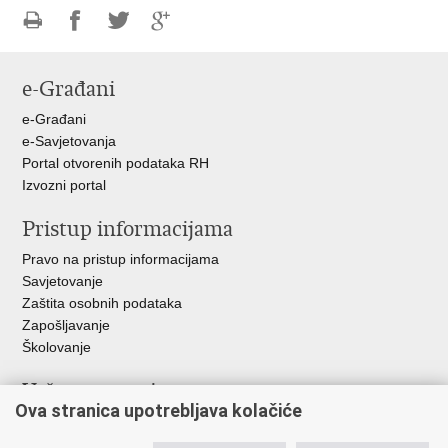
Ispiši
Podijeli
Podijeli
Podijeli
stranicu
na
na
na
e-Građani
Facebooku
Twitteru
Google
+
e-Građani
e-Savjetovanja
Portal otvorenih podataka RH
Izvozni portal
Pristup informacijama
Pravo na pristup informacijama
Savjetovanje
Zaštita osobnih podataka
Zapošljavanje
Školovanje
Važne poveznice
Ova stranica upotrebljava kolačiće
Ministarstvo unutarnjih poslova
Sindikati