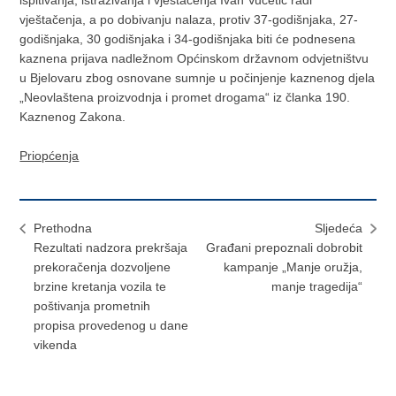
ispitivanja, istraživanja i vještačenja Ivan Vučetić radi
vještačenja, a po dobivanju nalaza, protiv 37-godišnjaka, 27-
godišnjaka, 30 godišnjaka i 34-godišnjaka biti će podnesena
kaznena prijava nadležnom Općinskom državnom odvjetništvu
u Bjelovaru zbog osnovane sumnje u počinjenje kaznenog djela
„Neovlaštena proizvodnja i promet drogama“ iz članka 190.
Kaznenog Zakona.
Priopćenja
Prethodna
Sljedeća
Rezultati nadzora prekršaja
Građani prepoznali dobrobit
prekoračenja dozvoljene
kampanje „Manje oružja,
brzine kretanja vozila te
manje tragedija“
poštivanja prometnih
propisa provedenog u dane
vikenda