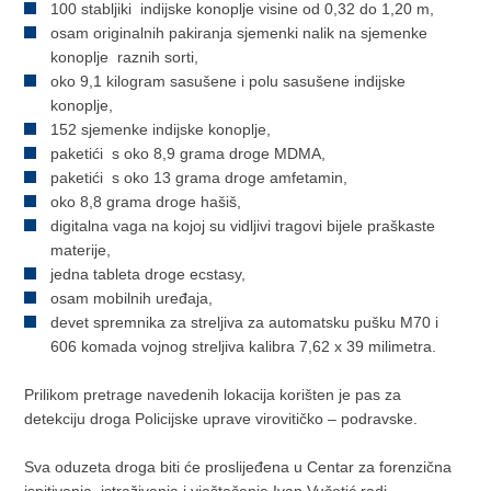
100 stabljiki indijske konoplje visine od 0,32 do 1,20 m,
osam originalnih pakiranja sjemenki nalik na sjemenke
konoplje raznih sorti,
oko 9,1 kilogram sasušene i polu sasušene indijske
konoplje,
152 sjemenke indijske konoplje,
paketići s oko 8,9 grama droge MDMA,
paketići s oko 13 grama droge amfetamin,
oko 8,8 grama droge hašiš,
digitalna vaga na kojoj su vidljivi tragovi bijele praškaste
materije,
jedna tableta droge ecstasy,
osam mobilnih uređaja,
devet spremnika za streljiva za automatsku pušku M70 i
606 komada vojnog streljiva kalibra 7,62 x 39 milimetra.
Prilikom pretrage navedenih lokacija korišten je pas za
detekciju droga Policijske uprave virovitičko – podravske.
Sva oduzeta droga biti će proslijeđena u Centar za forenzična