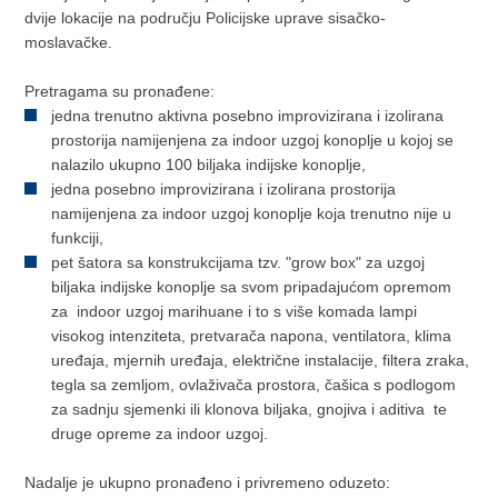
dvije lokacije na području Policijske uprave sisačko-
moslavačke.
Pretragama su pronađene:
jedna trenutno aktivna posebno improvizirana i izolirana
prostorija namijenjena za indoor uzgoj konoplje u kojoj se
nalazilo ukupno 100 biljaka indijske konoplje,
jedna posebno improvizirana i izolirana prostorija
namijenjena za indoor uzgoj konoplje koja trenutno nije u
funkciji,
pet šatora sa konstrukcijama tzv. "grow box" za uzgoj
biljaka indijske konoplje sa svom pripadajućom opremom
za indoor uzgoj marihuane i to s više komada lampi
visokog intenziteta, pretvarača napona, ventilatora, klima
uređaja, mjernih uređaja, električne instalacije, filtera zraka,
tegla sa zemljom, ovlaživača prostora, čašica s podlogom
za sadnju sjemenki ili klonova biljaka, gnojiva i aditiva te
druge opreme za indoor uzgoj.
Nadalje je ukupno pronađeno i privremeno oduzeto: