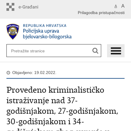
Preskoči
A
A
na
Prilagodba pristupačnosti
glavni
sadržaj
Objavljeno: 19.02.2022.
Provedeno kriminalističko
istraživanje nad 37-
godišnjakom, 27-godišnjakom,
30-godišnjakom i 34-