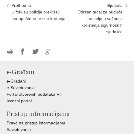
Prethodna
Sljedeća
U fokusu policije prekršaji
Održan tečaj za buduće
nedopuštene brzine kretanja
roditelje o važnosti
korištenja sigurnosnih
sjedalica
Ispiši
Podijeli
Podijeli
Podijeli
stranicu
na
na
na
e-Građani
Facebooku
Twitteru
Google
+
e-Građani
e-Savjetovanja
Portal otvorenih podataka RH
Izvozni portal
Pristup informacijama
Pravo na pristup informacijama
Savjetovanje