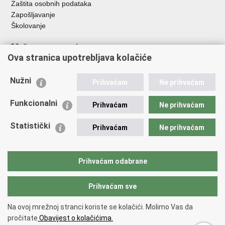
Zaštita osobnih podataka
Zapošljavanje
Školovanje
Važne poveznice
Ova stranica upotrebljava kolačiće
Ministarstvo unutarnjih poslova
Sindikati
Nužni
Prihvaćam
Ne prihvaćam
Udruge
Dom zdravlja MUP-a
Funkcionalni
Prihvaćam
Ne prihvaćam
Policijska akademija
Muzej policije
Statistički
Prihvaćam
Ne prihvaćam
Zaklada policijske solidarnosti
Centar za forenzična ispitivanja, istraživanja i vještačenja "Ivan
Vučetić"
Prihvaćam odabrane
Policijske uprave
Prihvaćam sve
Povratak na vrh
Na ovoj mrežnoj stranci koriste se kolačići. Molimo Vas da
Copyright © 2026 Policijska uprava Bjelovarsko-bilogorska.
Uvjeti
pročitate
Obavijest o kolačićima.
korištenja
.
Izjava o pristupačnosti
.