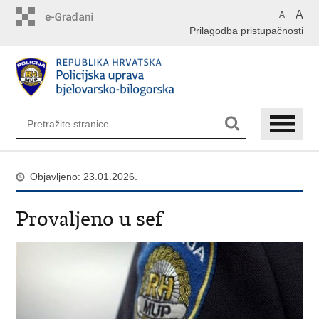
Preskoči
A
A
na
Prilagodba pristupačnosti
glavni
sadržaj
Objavljeno: 23.01.2026.
Provaljeno u sef