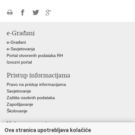
Ispiši
Podijeli
Podijeli
Podijeli
stranicu
na
na
na
e-Građani
Facebooku
Twitteru
Google
+
e-Građani
e-Savjetovanja
Portal otvorenih podataka RH
Izvozni portal
Pristup informacijama
Pravo na pristup informacijama
Savjetovanje
Zaštita osobnih podataka
Zapošljavanje
Školovanje
Važne poveznice
Ova stranica upotrebljava kolačiće
Ministarstvo unutarnjih poslova