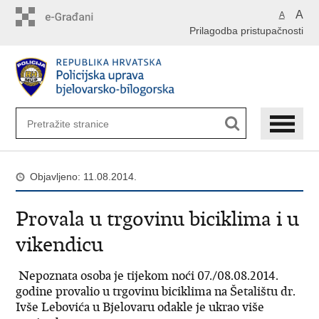
Preskoči
A
A
na
Prilagodba pristupačnosti
glavni
sadržaj
Objavljeno: 11.08.2014.
Provala u trgovinu biciklima i u
vikendicu
Nepoznata osoba je tijekom noći 07./08.08.2014.
godine provalio u trgovinu biciklima na Šetalištu dr.
Ivše Lebovića u Bjelovaru odakle je ukrao više