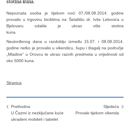
stotina kuna.
Nepoznata osoba je tijekom noći 07./08.08.2014. godine
provalio u trgovinu biciklima na Šetalištu dr. Ivše Lebovića u
Bjelovaru odakle je ukrao više stotina
kuna
Neutvrđenog dana u razdoblju između 15.07. i 08.08.2014.
godine netko je provalio u vikendicu, šupu i štagalj na područje
„Mladine“ u Orovcu te ukrao raznih predmeta u vrijednosti od
oko 5000 kuna.
Stranica
Prethodna
Sljedeća
U Čazmi iz nezključane kuće
Provale tijekom vikenda
ukradeni mobiteli i tabelet