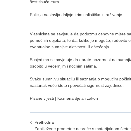
šest tisuća eura.
Policija nastavlja daljnje kriminalističko istraživanje.
Vlasnicima se savjetuje da poduzmu osnovne mjere sam
pomoćnih objekata, te da, koliko je moguće, redovito ob
eventualne sumnjive aktivnosti ili oštećenja.
Susjedima se savjetuje da obrate pozornost na sumnjiva 
osobito u večernjim i noćnim satima.
Svaku sumnjivu situaciju ili saznanja o mogućim počinite
nastanak veće štete i povećati sigurnost zajednice.
Pisane vijesti
|
Kaznena djela i zakon
Prethodna
Zabilježene prometne nesreće s materijalnom šteto