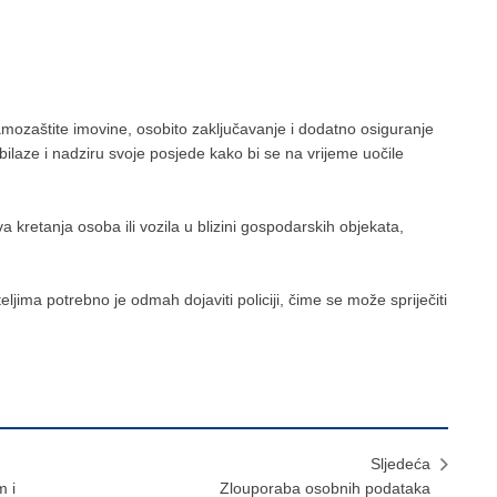
ozaštite imovine, osobito zaključavanje i dodatno osiguranje
ilaze i nadziru svoje posjede kako bi se na vrijeme uočile
kretanja osoba ili vozila u blizini gospodarskih objekata,
ljima potrebno je odmah dojaviti policiji, čime se može spriječiti
Sljedeća
m i
Zlouporaba osobnih podataka