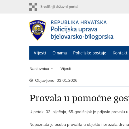
Preskoči
na
glavni
sadržaj
Vijesti
O nama
Policijske postaje
Kontakt 
Naslovnica
Vijesti
Objavljeno: 03.01.2026.
Provala u pomoćne gos
U petak, 02. siječnja, 65-godišnjak je prijavio proval
Nepoznata je osoba provalila u objekte i izrezala drvnu 