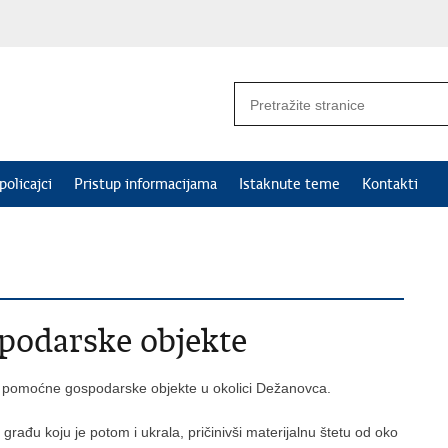
policajci
Pristup informacijama
Istaknute teme
Kontakti
podarske objekte
u u pomoćne gospodarske objekte u okolici Dežanovca.
građu koju je potom i ukrala, pričinivši materijalnu štetu od oko