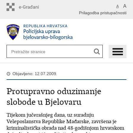
Preskoči
A
A
na
Prilagodba pristupačnosti
glavni
sadržaj
Objavljeno: 12.07.2009.
Protupravno oduzimanje
slobode u Bjelovaru
Tijekom jučerašnjeg dana, uz suradnju
Veleposlanstva Republike Mađarske, završena je
kriminalistička obrada nad 48-godišnjom hrvatskom