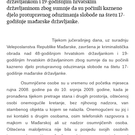
državljankom i 19-godišnjim hrvatskim
državljaninom zbog sumnje da su počinili kazneno
djelo protupravnog oduzimanja slobode na štetu 17-
godišnje mađarske državljanke.
Tijekom jučerašnjeg dana, uz suradnju
Veleposlanstva Republike Mađarske, završena je kriminalistička
obrada nad 48-godišnjom hrvatskom državljankom i 19-
godišnjim hrvatskim državljaninom zbog sumnje da su počinili
kazneno djelo protupravnog oduzimanja slobode na štetu 17-
godišnje mađarske državljanke.
Osumnjičene osobe su u vremenu od početka mjeseca
rujna 2008. godine pa do 10. srpnja 2009. godine, kada je
pronađena tijekom pretrage stana i drugih prostorija, oštećenoj
osobi onemogućile kretanje, bez njihovog nadzora, van
stambenog objekta u kojem se nalazila. Onemogućeni su joj i
svi kontakti s drugim osobama, osim telefonskih razgovora s
majkom u Mađarskoj ali uz nadzor osumnjičenih osoba.
Oštećena maloljetnica nije bila u posjedu svojih osobnih