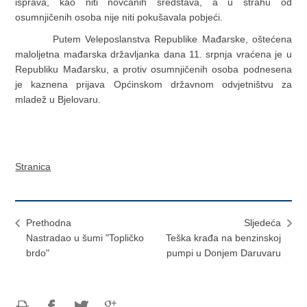
isprava, kao niti novčanih sredstava, a u strahu od
osumnjičenih osoba nije niti pokušavala pobjeći.
Putem Veleposlanstva Republike Mađarske, oštećena
maloljetna mađarska državljanka dana 11. srpnja vraćena je u
Republiku Mađarsku, a protiv osumnjičenih osoba podnesena
je kaznena prijava Općinskom državnom odvjetništvu za
mladež u Bjelovaru.
Stranica
Prethodna
Sljedeća
Nastradao u šumi "Topličko
Teška krađa na benzinskoj
brdo"
pumpi u Donjem Daruvaru