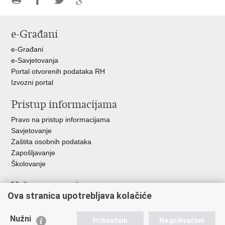
Ispiši
Podijeli
Podijeli
Podijeli
stranicu
na
na
na
e-Građani
Facebooku
Twitteru
Google
+
e-Građani
e-Savjetovanja
Portal otvorenih podataka RH
Izvozni portal
Pristup informacijama
Pravo na pristup informacijama
Savjetovanje
Zaštita osobnih podataka
Zapošljavanje
Školovanje
Važne poveznice
Ova stranica upotrebljava kolačiće
Ministarstvo unutarnjih poslova
Sindikati
Nužni
Prihvaćam
Ne prihvaćam
Udruge