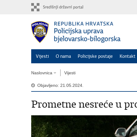
Preskoči
na
glavni
sadržaj
Vijesti
O nama
Policijske postaje
Kontakt 
Naslovnica
Vijesti
Objavljeno: 21.05.2024.
Prometne nesreće u pro