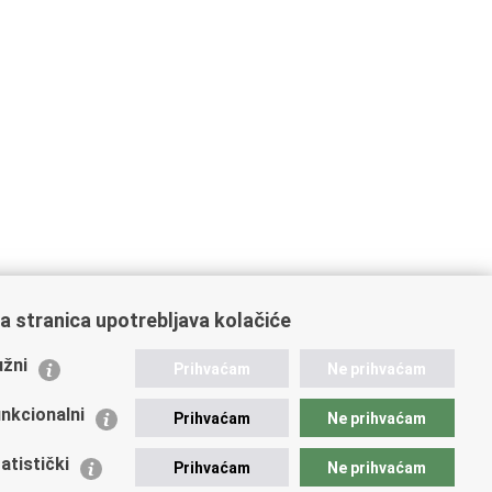
a stranica upotrebljava kolačiće
ažne poveznice
žni
Prihvaćam
Ne prihvaćam
istarstvo unutarnjih poslova
dikati
nkcionalni
Prihvaćam
Ne prihvaćam
ruge
 zdravlja MUP-a
atistički
Prihvaćam
Ne prihvaćam
icijska akademija