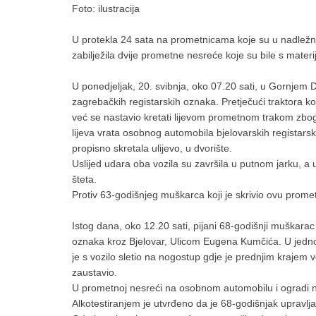
Foto: ilustracija
U protekla 24 sata na prometnicama koje su u nadležnos
zabilježila dvije prometne nesreće koje su bile s mater
U ponedjeljak, 20. svibnja, oko 07.20 sati, u Gornjem 
zagrebačkih registarskih oznaka. Pretječući traktora ko
već se nastavio kretati lijevom prometnom trakom zbog
lijeva vrata osobnog automobila bjelovarskih registarsk
propisno skretala ulijevo, u dvorište.
Uslijed udara oba vozila su završila u putnom jarku, a 
šteta.
Protiv 63-godišnjeg muškarca koji je skrivio ovu prome
Istog dana, oko 12.20 sati, pijani 68-godišnji muškara
oznaka kroz Bjelovar, Ulicom Eugena Kumčića. U jedno
je s vozilo sletio na nogostup gdje je prednjim krajem 
zaustavio.
U prometnoj nesreći na osobnom automobilu i ogradi na
Alkotestiranjem je utvrđeno da je 68-godišnjak upravl