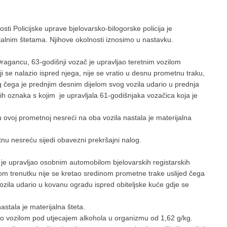
ti Policijske uprave bjelovarsko-bilogorske policija je
ijalnim štetama. Njihove okolnosti iznosimo u nastavku.
Dragancu, 63-godišnji vozač je upravljao teretnim vozilom
ji se nalazio ispred njega, nije se vratio u desnu prometnu traku,
 čega je prednjim desnim dijelom svog vozila udario u prednja
ih oznaka s kojim je upravljala 61-godišnjaka vozačica koja je
u ovoj prometnoj nesreći na oba vozila nastala je materijalna
tnu nesreću sijedi obavezni prekršajni nalog.
c je upravljao osobnim automobilom bjelovarskih registarskih
m trenutku nije se kretao sredinom prometne trake uslijed čega
vozila udario u kovanu ogradu ispred obiteljske kuće gdje se
stala je materijalna šteta.
jao vozilom pod utjecajem alkohola u organizmu od 1,62 g/kg.