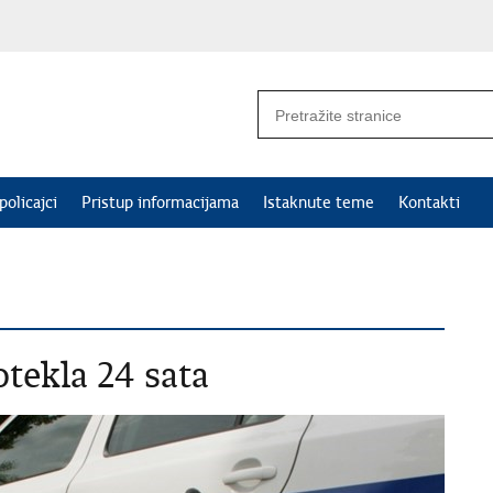
policajci
Pristup informacijama
Istaknute teme
Kontakti
tekla 24 sata