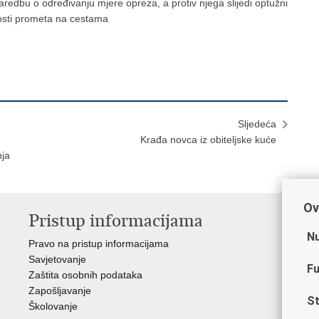
edbu o određivanju mjere opreza, a protiv njega slijedi optužni
nosti prometa na cestama
Sljedeća
Krađa novca iz obiteljske kuće
nja
Ov
Pristup informacijama
V
Nu
Pravo na pristup informacijama
Min
Savjetovanje
Sin
Fu
Zaštita osobnih podataka
Ud
Zapošljavanje
Dom
St
Školovanje
Pol