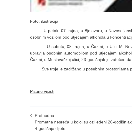
Foto: ilustracija
U petak, 07. rujna, u Bjelovaru, u Novoseljanskoj u
osobnim vozilom pod utjecajem alkohola u koncentracij
U subotu, 08. rujna, u Čazmi, u Ulici M. Novači
upravlja osobnim automobilom pod utjecajem alkohola
Čazmi, u Moslavačkoj ulici, 23-godišnjak je zatečen d
Sve troje je zadržano u posebnim prostorijama policije
Pisane vijesti
Prethodna
Prometna nesreća u kojoj su ozlijeđeni 26-godišnjak 
4-godišnje dijete