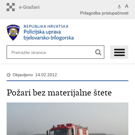
Preskoči
A
A
na
Prilagodba pristupačnosti
glavni
sadržaj
Objavljeno: 14.02.2012.
Požari bez materijalne štete