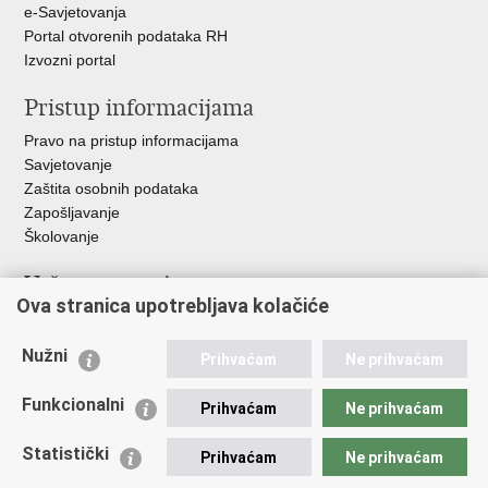
e-Savjetovanja
Portal otvorenih podataka RH
Izvozni portal
Pristup informacijama
Pravo na pristup informacijama
Savjetovanje
Zaštita osobnih podataka
Zapošljavanje
Školovanje
Važne poveznice
Ova stranica upotrebljava kolačiće
Ministarstvo unutarnjih poslova
Sindikati
Nužni
Prihvaćam
Ne prihvaćam
Udruge
Dom zdravlja MUP-a
Funkcionalni
Prihvaćam
Ne prihvaćam
Policijska akademija
Muzej policije
Statistički
Prihvaćam
Ne prihvaćam
Zaklada policijske solidarnosti
Centar za forenzična ispitivanja, istraživanja i vještačenja "Ivan