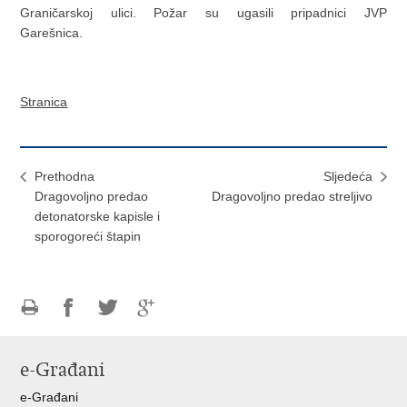
Graničarskoj ulici. Požar su ugasili pripadnici JVP
Garešnica.
Stranica
Prethodna
Sljedeća
Dragovoljno predao
Dragovoljno predao streljivo
detonatorske kapisle i
sporogoreći štapin
Ispiši
Podijeli
Podijeli
Podijeli
stranicu
na
na
na
e-Građani
Facebooku
Twitteru
Google
+
e-Građani