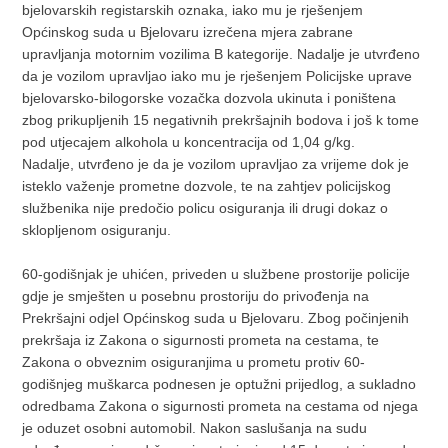
bjelovarskih registarskih oznaka, iako mu je rješenjem
Općinskog suda u Bjelovaru izrečena mjera zabrane
upravljanja motornim vozilima B kategorije. Nadalje je utvrđeno
da je vozilom upravljao iako mu je rješenjem Policijske uprave
bjelovarsko-bilogorske vozačka dozvola ukinuta i poništena
zbog prikupljenih 15 negativnih prekršajnih bodova i još k tome
pod utjecajem alkohola u koncentracija od 1,04 g/kg.
Nadalje, utvrđeno je da je vozilom upravljao za vrijeme dok je
isteklo važenje prometne dozvole, te na zahtjev policijskog
službenika nije predočio policu osiguranja ili drugi dokaz o
sklopljenom osiguranju.
60-godišnjak je uhićen, priveden u službene prostorije policije
gdje je smješten u posebnu prostoriju do privođenja na
Prekršajni odjel Općinskog suda u Bjelovaru. Zbog počinjenih
prekršaja iz Zakona o sigurnosti prometa na cestama, te
Zakona o obveznim osiguranjima u prometu protiv 60-
godišnjeg muškarca podnesen je optužni prijedlog, a sukladno
odredbama Zakona o sigurnosti prometa na cestama od njega
je oduzet osobni automobil. Nakon saslušanja na sudu