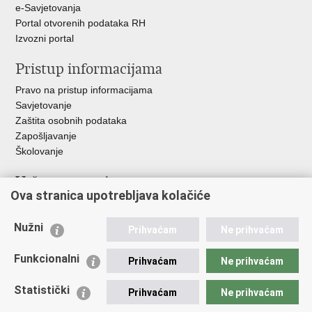
e-Savjetovanja
Portal otvorenih podataka RH
Izvozni portal
Pristup informacijama
Pravo na pristup informacijama
Savjetovanje
Zaštita osobnih podataka
Zapošljavanje
Školovanje
Važne poveznice
Ova stranica upotrebljava kolačiće
Ministarstvo unutarnjih poslova
Sindikati
Nužni
Prihvaćam
Ne prihvaćam
Udruge
Dom zdravlja MUP-a
Funkcionalni
Prihvaćam
Ne prihvaćam
Policijska akademija
Muzej policije
Statistički
Prihvaćam
Ne prihvaćam
Zaklada policijske solidarnosti
Centar za forenzična ispitivanja, istraživanja i vještačenja "Ivan