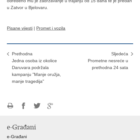
određeno mu je zadržavanje u trajanju od 15 dana te je predan
u Zatvor u Bjelovaru.
Pisane vijesti
|
Promet i vozila
Prethodna
Sljedeća
Jedna osoba iz okolice
Prometne nesreće u
Daruvara podržala
prethodna 24 sata
kampanju "Manje oružja,
manje tragedija"
Ispiši
Podijeli
Podijeli
Podijeli
stranicu
na
na
na
e-Građani
Facebooku
Twitteru
Google
+
e-Građani