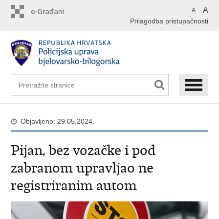
Preskoči
A
A
na
Prilagodba pristupačnosti
glavni
sadržaj
Objavljeno: 29.05.2024.
Pijan, bez vozačke i pod
zabranom upravljao ne
registriranim autom