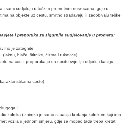
 i sami sudjeluju u teškim prometnim nesrećama, gdje u
letima na objekte uz cestu, smrtno stradavaju ili zadobivaju teške
avjete i preporuke za sigurnije sudjelovanje u prometu:
ravilno je zategnite;
 (jaknu, hlače, štitnike, čizme i rukavice);
ete na cesti, preporuka je da nosite svjetliju odjeću i kacigu,
 karakteristikama ceste);
 drugoga i
dio kolnika (iznimka je samo situacija kretanja kolnikom koji ima
et vozila u jednom smjeru, gdje se moped tada treba kretati