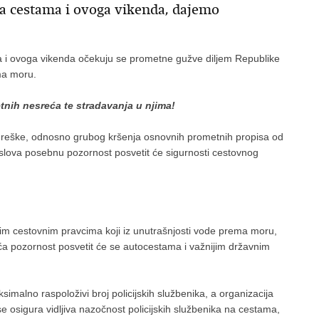
a cestama i ovoga vikenda, dajemo
 i ovoga vikenda očekuju se prometne gužve diljem Republike
ma moru.
tnih nesreća te stradavanja u njima!
reške, odnosno grubog kršenja osnovnih prometnih propisa od
oslova posebnu pozornost posvetit će sigurnosti cestovnog
ijim cestovnim pravcima koji iz unutrašnjosti vode prema moru,
veća pozornost posvetit će se autocestama i važnijim državnim
simalno raspoloživi broj policijskih službenika, a organizacija
e osigura vidljiva nazočnost policijskih službenika na cestama,