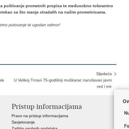
a poštivanje prometnih propisa te međusobno tolerantno
protekao sa što manje stradalih na našim prometnicama.
retno putovanje te ugodan odmor!
Sljedeća
ale
U Velikoj Trnavi 75-godišnji muškarac narušavao javni
red i mir
Ov
Pristup informacijama
V
Nu
Pravo na pristup informacijama
Min
Savjetovanje
Sin
Fu
Zaštita osobnih podataka
Ud