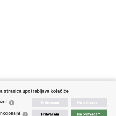
a stranica upotrebljava kolačiće
ažne poveznice
žni
Prihvaćam
Ne prihvaćam
istarstvo unutarnjih poslova
dikati
nkcionalni
Prihvaćam
Ne prihvaćam
ruge