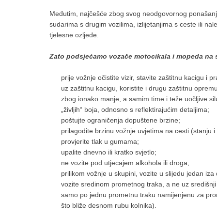
Međutim, najčešće zbog svog neodgovornog ponašanja
sudarima s drugim vozilima, izlijetanjima s ceste ili na
tjelesne ozljede.
Zato podsjećamo
vozače motocikala i mopeda na s
prije vožnje očistite vizir, stavite zaštitnu kacigu i p
uz zaštitnu kacigu, koristite i drugu zaštitnu opremu
zbog ionako manje, a samim time i teže uočljive silu
„življih“ boja, odnosno s reflektirajućim detaljima;
poštujte ograničenja dopuštene brzine;
prilagodite brzinu vožnje uvjetima na cesti (stanju i
provjerite tlak u gumama;
upalite dnevno ili kratko svjetlo;
ne vozite pod utjecajem alkohola ili droga;
prilikom vožnje u skupini, vozite u slijedu jedan iza
vozite sredinom prometnog traka, a ne uz središnji 
samo po jednu prometnu traku namijenjenu za prom
što bliže desnom rubu kolnika).