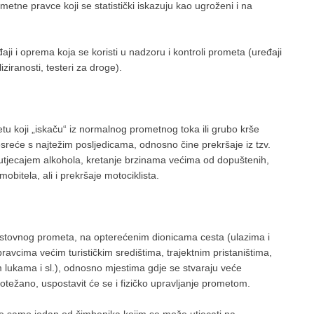
metne pravce koji se statistički iskazuju kao ugroženi i na
đaji i oprema koja se koristi u nadzoru i kontroli prometa (uređaji
ziranosti, testeri za droge).
u koji „iskaču“ iz normalnog prometnog toka ili grubo krše
reće s najtežim posljedicama, odnosno čine prekršaje iz tzv.
 utjecajem alkohola, kretanje brzinama većima od dopuštenih,
bitela, ali i prekršaje motociklista.
stovnog prometa, na opterećenim dionicama cesta (ulazima i
ravcima većim turističkim središtima, trajektnim pristaništima,
 lukama i sl.), odnosno mjestima gdje se stvaraju veće
 otežano, uspostavit će se i fizičko upravljanje prometom.