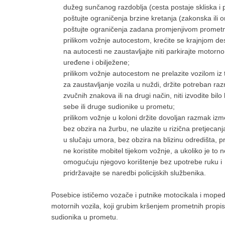
dužeg sunčanog razdoblja (cesta postaje skliska i 
poštujte ograničenja brzine kretanja (zakonska il
poštujte ograničenja zadana promjenjivom prometn
prilikom vožnje autocestom, krećite se krajnjom de
na autocesti ne zaustavljajte niti parkirajte motor
uređene i obilježene;
prilikom vožnje autocestom ne prelazite vozilom iz
za zaustavljanje vozila u nuždi, držite potreban ra
zvučnih znakova ili na drugi način, niti izvodite bi
sebe ili druge sudionike u prometu;
prilikom vožnje u koloni držite dovoljan razmak izm
bez obzira na žurbu, ne ulazite u rizična pretjecanj
u slučaju umora, bez obzira na blizinu odredišta, p
ne koristite mobitel tijekom vožnje, a ukoliko je to
omogućuju njegovo korištenje bez upotrebe ruku i
pridržavajte se naredbi policijskih službenika.
Posebice ističemo vozače i putnike motocikala i mopeda
motornih vozila, koji grubim kršenjem prometnih propisa
sudionika u prometu.