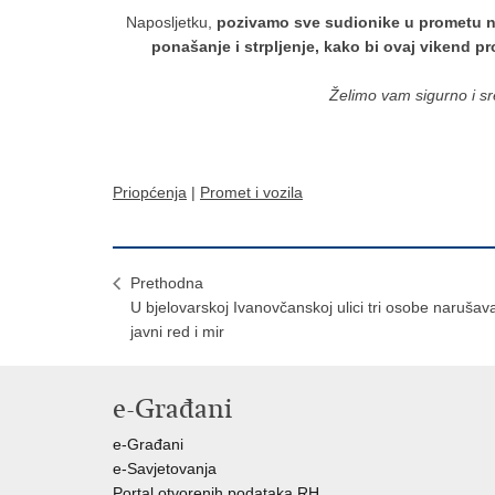
Naposljetku,
pozivamo sve sudionike u prometu n
ponašanje i strpljenje, kako bi ovaj vikend 
Želimo vam sigurno i s
Priopćenja
|
Promet i vozila
Prethodna
U bjelovarskoj Ivanovčanskoj ulici tri osobe narušav
javni red i mir
e-Građani
e-Građani
e-Savjetovanja
Portal otvorenih podataka RH