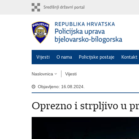
Preskoči
na
glavni
sadržaj
Vijesti
O nama
Policijske postaje
Kontakt 
Naslovnica
Vijesti
Objavljeno: 16.08.2024.
Oprezno i strpljivo u 