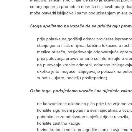
Međutim, svjesni smo činjenice kako je aktivnost polic
smanjenje broja prometnih nesreća i njihovih posljedi
može ostvariti isključivo i samo poduzimanjem mjera pol
Stoga apeliramo na vozače da se pridržavaju pro
prije polaska na godišnji odmor provjerite ispravnost
stanje guma i tlak u njima, količinu tekućine u rash
metlica brisača, posjedovanje odgovarajuće opreme 
prije putovanja pravovremeno se informirajte o vr
na putovanje krenite odmorni, odnosno izbjegavaj
ukoliko je to moguće, izbjegavajte polazak na puto
subotu - ujutro, nedjelju poslijepodne).
Osim toga, podsjećamo vozače i na sljedeće zakon
ne konzumirajte alkoholna pića prije i za vrijeme vo
koristite sigurnosni pojas na svim sjedalima u vozil
pobrinite se za adekvatan smještaj djece u vozilu;
koristite zaštitnu kacigu;
brzinu kretanja vozila prilagodite stanju i uvjetima