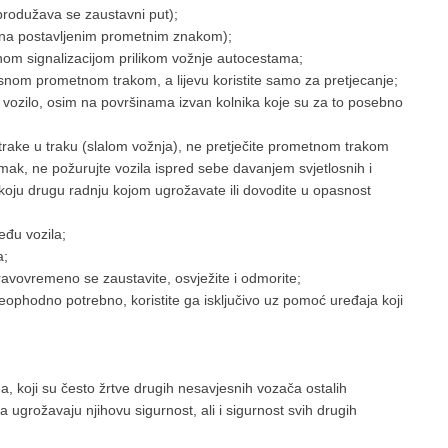
produžava se zaustavni put);
i ona postavljenim prometnim znakom);
om signalizacijom prilikom vožnje autocestama;
snom prometnom trakom, a lijevu koristite samo za pretjecanje;
no vozilo, osim na površinama izvan kolnika koje su za to posebno
 trake u traku (slalom vožnja), ne pretječite prometnom trakom
zmak, ne požurujte vozila ispred sebe davanjem svjetlosnih i
lo koju drugu radnju kojom ugrožavate ili dovodite u opasnost
eđu vozila;
a;
ravovremeno se zaustavite, osvježite i odmorite;
 neophodno potrebno, koristite ga isključivo uz pomoć uređaja koji
, koji su često žrtve drugih nesavjesnih vozača ostalih
 ugrožavaju njihovu sigurnost, ali i sigurnost svih drugih