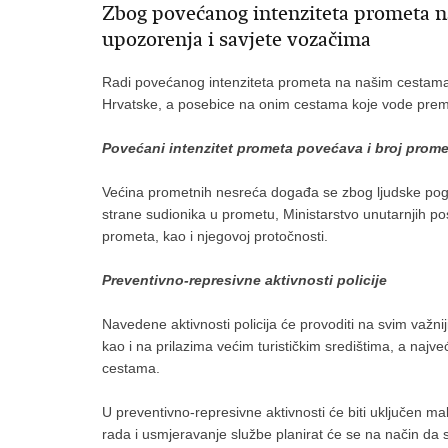
Zbog povećanog intenziteta prometa n
upozorenja i savjete vozačima
Radi povećanog intenziteta prometa na našim cestama
Hrvatske, a posebice na onim cestama koje vode pre
Povećani intenzitet prometa povećava i broj prome
Većina prometnih nesreća događa se zbog ljudske pog
strane sudionika u prometu, Ministarstvo unutarnjih p
prometa, kao i njegovoj protočnosti.
Preventivno-represivne aktivnosti policije
Navedene aktivnosti policija će provoditi na svim važn
kao i na prilazima većim turističkim središtima, a naj
cestama.
U preventivno-represivne aktivnosti će biti uključen mak
rada i usmjeravanje službe planirat će se na način da s