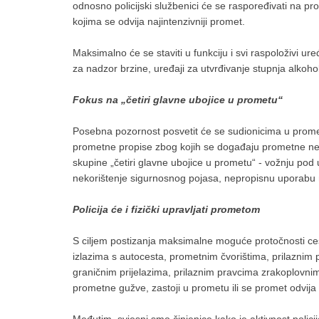
odnosno policijski službenici će se raspoređivati na pro
kojima se odvija najintenzivniji promet.
Maksimalno će se staviti u funkciju i svi raspoloživi ure
za nadzor brzine, uređaji za utvrđivanje stupnja alkoholi
Fokus na „četiri glavne ubojice u prometu“
Posebna pozornost posvetit će se sudionicima u promet
prometne propise zbog kojih se događaju prometne nes
skupine „četiri glavne ubojice u prometu“ - vožnju pod
nekorištenje sigurnosnog pojasa, nepropisnu uporabu mo
Policija će i fizički upravljati prometom
S ciljem postizanja maksimalne moguće protočnosti ce
izlazima s autocesta, prometnim čvorištima, prilaznim p
graničnim prijelazima, prilaznim pravcima zrakoplovnim
prometne gužve, zastoji u prometu ili se promet odvija