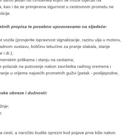
ije samo jedan od čimbenika kojim se može utjecati na
ca, kao i da se primjerena sigurnost u cestovnom prometu ne
icije.
metnih propisa te posebno upozoravamo na sljedeće:
 vozila (provjerite ispravnost signalizacije, razinu ulja u motoru,
ladnom sustavu, količinu tekućine za pranje stakala, stanje
i dr.);
emenskim prilikama i stanju na cestama;
te polazak na putovanje nakon završetka radnog vremena i
vanje u vrijeme najvećih prometnih gužvi (petak - poslijepodne,
ske obveze i dužnosti:
žnje;
u;
 na cesti, a naročito budite oprezni kod pojave prve kiše nakon