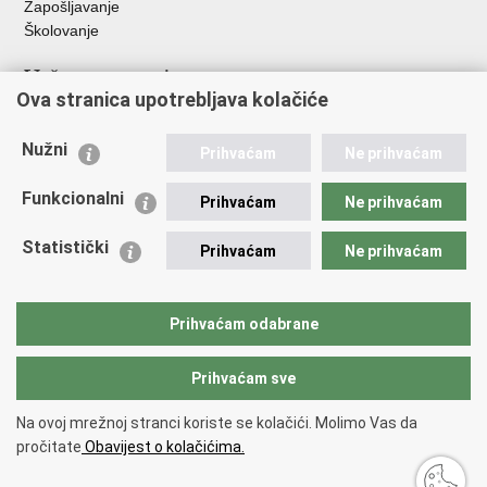
Zapošljavanje
Školovanje
Važne poveznice
Ova stranica upotrebljava kolačiće
Ministarstvo unutarnjih poslova
Sindikati
Nužni
Prihvaćam
Ne prihvaćam
Udruge
Dom zdravlja MUP-a
Funkcionalni
Prihvaćam
Ne prihvaćam
Policijska akademija
Muzej policije
Statistički
Prihvaćam
Ne prihvaćam
Zaklada policijske solidarnosti
Centar za forenzična ispitivanja, istraživanja i vještačenja "Ivan
Vučetić"
Prihvaćam odabrane
Policijske uprave
Prihvaćam sve
Povratak na vrh
Na ovoj mrežnoj stranci koriste se kolačići. Molimo Vas da
Copyright © 2026 Policijska uprava Bjelovarsko-bilogorska.
Uvjeti
pročitate
Obavijest o kolačićima.
korištenja
.
Izjava o pristupačnosti
.