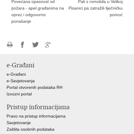
Povećana opasnost od
Pali s romobila u Velikoj
požara - apel građanima na
Pisanici pa zatražili liječničku
oprez i odgovorno
pomoć
ponašanje
Ispiši
Podijeli
Podijeli
Podijeli
stranicu
na
na
na
e-Građani
Facebooku
Twitteru
Google
+
e-Građani
e-Savjetovanja
Portal otvorenih podataka RH
Izvozni portal
Pristup informacijama
Pravo na pristup informacijama
Savjetovanje
Zaštita osobnih podataka