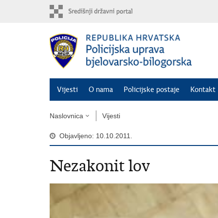
Preskoči
na
glavni
sadržaj
Vijesti
O nama
Policijske postaje
Kontakt 
Naslovnica
Vijesti
Objavljeno: 10.10.2011.
Nezakonit lov