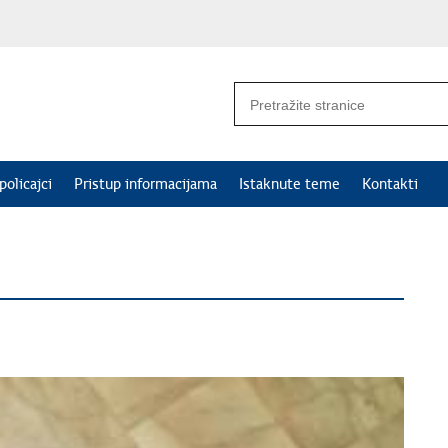
policajci
Pristup informacijama
Istaknute teme
Kontakti