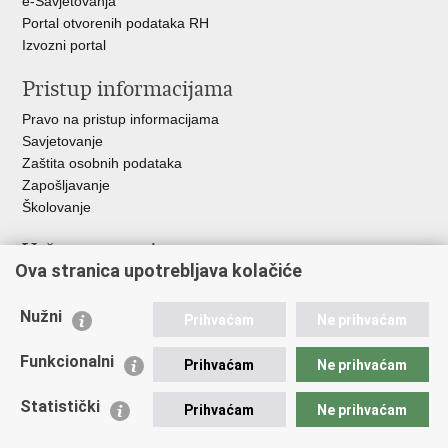
e-Savjetovanja
Portal otvorenih podataka RH
Izvozni portal
Pristup informacijama
Pravo na pristup informacijama
Savjetovanje
Zaštita osobnih podataka
Zapošljavanje
Školovanje
Važne poveznice
Ova stranica upotrebljava kolačiće
Ministarstvo unutarnjih poslova
Sindikati
Nužni
Prihvaćam
Ne prihvaćam
Udruge
Dom zdravlja MUP-a
Funkcionalni
Prihvaćam
Ne prihvaćam
Policijska akademija
Muzej policije
Statistički
Prihvaćam
Ne prihvaćam
Zaklada policijske solidarnosti
Centar za forenzična ispitivanja, istraživanja i vještačenja "Ivan