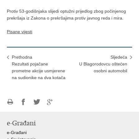
Protiv 53-godišnjaka slijedi optužni prijedlog zbog počinjenog
prekršaja iz Zakona o prekršajima protiv javnog reda i mira.
Pisane vijesti
Prethodna
Sljedeća
Rezultati pojačane
U Blagorodovcu oštećen
prometne akcije usmjerene
osobni automobil
na sudionike na dva kotača
Ispiši
Podijeli
Podijeli
Podijeli
stranicu
na
na
na
e-Građani
Facebooku
Twitteru
Google
+
e-Građani