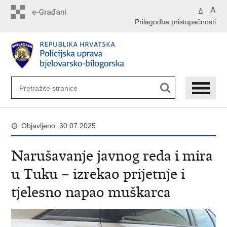
Preskoči
A
A
na
Prilagodba pristupačnosti
glavni
sadržaj
Objavljeno: 30.07.2025.
Narušavanje javnog reda i mira
u Tuku – izrekao prijetnje i
tjelesno napao muškarca