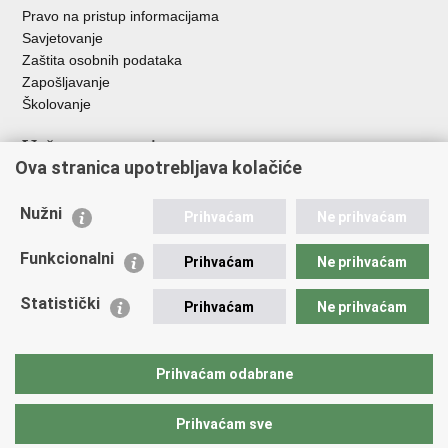
Pravo na pristup informacijama
Savjetovanje
Zaštita osobnih podataka
Zapošljavanje
Školovanje
Važne poveznice
Ova stranica upotrebljava kolačiće
Ministarstvo unutarnjih poslova
Sindikati
Nužni
Prihvaćam
Ne prihvaćam
Udruge
Dom zdravlja MUP-a
Funkcionalni
Prihvaćam
Ne prihvaćam
Policijska akademija
Muzej policije
Statistički
Prihvaćam
Ne prihvaćam
Zaklada policijske solidarnosti
Centar za forenzična ispitivanja, istraživanja i vještačenja "Ivan
Vučetić"
Prihvaćam odabrane
Policijske uprave
Prihvaćam sve