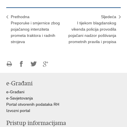
Prethodna
Sljedeća
Preporuke i smjernice zbog
I tijekom blagdanskog
pojačanog intenziteta
vikenda policija provodila
prometa traktora i radnih
pojačani nadzor poštivanja
strojeva
prometnih pravila i propisa
Ispiši
Podijeli
Podijeli
Podijeli
stranicu
na
na
na
e-Građani
Facebooku
Twitteru
Google
+
e-Građani
e-Savjetovanja
Portal otvorenih podataka RH
Izvozni portal
Pristup informacijama