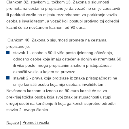
Člankom 82. stavkom 1. točkom 13. Zakona o sigurnosti
prometa na cestama propisano je da vozač ne smije zaustaviti
ili parkirati vozilo na mjestu rezerviranom za parkiranje vozila
osoba s invaliditetom, a vozač koji postupi protivno toj odredbi
kaznit će se novčanom kaznom od 90 eura.
Člankom 40. Zakona o sigurnosti prometa na cestama
propisano je:
stavak 1.- osobe s 80 ili više posto tjelesnog oštećenja,
odnosno osobe koje imaju oštećenje donjih ekstremiteta 60
ili više posto, mogu propisanim znakom pristupačnosti
označiti vozilo u kojem se prevoze.
stavak 2.- prava koja proizlaze iz znaka pristupačnosti ne
smije koristiti osoba koja nije osoba s invaliditetom.
Novčanom kaznom u iznosu od 90 eura kaznit će se za
prekršaj fizička osoba koja svoj znak pristupačnosti ustupi
drugoj osobi na korištenje ili koja ga koristi suprotno odredbi
stavka 2. ovoga članka.
Najave
|
Promet i vozila