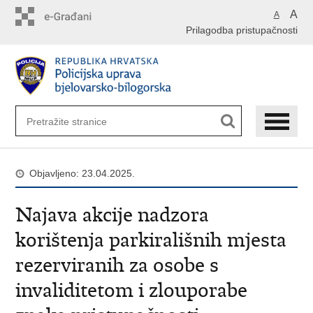
Preskoči
A
A
na
Prilagodba pristupačnosti
glavni
sadržaj
Objavljeno: 23.04.2025.
Najava akcije nadzora
korištenja parkirališnih mjesta
rezerviranih za osobe s
invaliditetom i zlouporabe