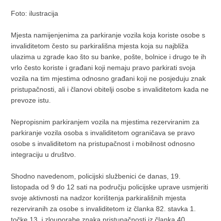
Foto: ilustracija
Mjesta namijenjenima za parkiranje vozila koja koriste osobe s
invaliditetom često su parkirališna mjesta koja su najbliža
ulazima u zgrade kao što su banke, pošte, bolnice i drugo te ih
vrlo često koriste i građani koji nemaju pravo parkirati svoja
vozila na tim mjestima odnosno građani koji ne posjeduju znak
pristupačnosti, ali i članovi obitelji osobe s invaliditetom kada ne
prevoze istu.
Nepropisnim parkiranjem vozila na mjestima rezerviranim za
parkiranje vozila osoba s invaliditetom ograničava se pravo
osobe s invaliditetom na pristupačnost i mobilnost odnosno
integraciju u društvo.
Shodno navedenom, policijski službenici će danas, 19.
listopada od 9 do 12 sati na području policijske uprave usmjeriti
svoje aktivnosti na nadzor korištenja parkirališnih mjesta
rezerviranih za osobe s invaliditetom iz članka 82. stavka 1.
točke 13. i zlouporabe znaka pristupačnosti iz članka 40.