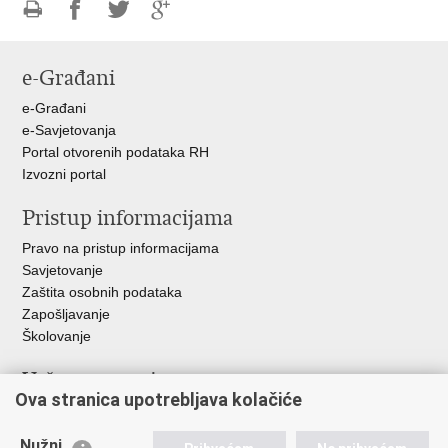
Ispiši
Podijeli
Podijeli
Podijeli
stranicu
na
na
na
e-Građani
Facebooku
Twitteru
Google
+
e-Građani
e-Savjetovanja
Portal otvorenih podataka RH
Izvozni portal
Pristup informacijama
Pravo na pristup informacijama
Savjetovanje
Zaštita osobnih podataka
Zapošljavanje
Školovanje
Važne poveznice
Ova stranica upotrebljava kolačiće
Ministarstvo unutarnjih poslova
Sindikati
Nužni