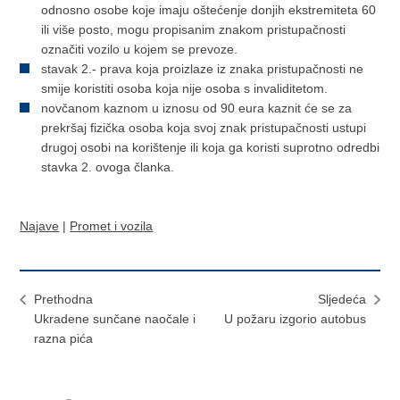
odnosno osobe koje imaju oštećenje donjih ekstremiteta 60
ili više posto, mogu propisanim znakom pristupačnosti
označiti vozilo u kojem se prevoze.
stavak 2.- prava koja proizlaze iz znaka pristupačnosti ne
smije koristiti osoba koja nije osoba s invaliditetom.
novčanom kaznom u iznosu od 90 eura kaznit će se za
prekršaj fizička osoba koja svoj znak pristupačnosti ustupi
drugoj osobi na korištenje ili koja ga koristi suprotno odredbi
stavka 2. ovoga članka.
Najave
|
Promet i vozila
Prethodna
Sljedeća
Ukradene sunčane naočale i
U požaru izgorio autobus
razna pića