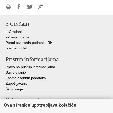
Ispiši
Podijeli
Podijeli
Podijeli
stranicu
na
na
na
e-Građani
Facebooku
Twitteru
Google
+
e-Građani
e-Savjetovanja
Portal otvorenih podataka RH
Izvozni portal
Pristup informacijama
Pravo na pristup informacijama
Savjetovanje
Zaštita osobnih podataka
Zapošljavanje
Školovanje
Važne poveznice
Ova stranica upotrebljava kolačiće
Ministarstvo unutarnjih poslova