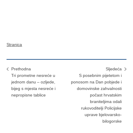
Stranica
Prethodna
Sljedeća
Tri prometne nesreće u
S posebnim pijetetom i
jednom danu – ozljede,
ponosom na Dan pobjede i
bijeg s mjesta nesreće i
domovinske zahvalnosti
nepropisne tablice
počast hrvatskim
braniteljima odali
rukovoditelji Policijske
uprave bjelovarsko-
bilogorske