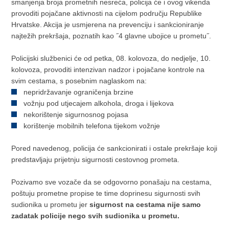
smanjenja broja prometnih nesreća, policija će i ovog vikenda
provoditi pojačane aktivnosti na cijelom području Republike
Hrvatske. Akcija je usmjerena na prevenciju i sankcioniranje
najtežih prekršaja, poznatih kao ˝4 glavne ubojice u prometu˝.
Policijski službenici će od petka, 08. kolovoza, do nedjelje, 10.
kolovoza, provoditi intenzivan nadzor i pojačane kontrole na
svim cestama, s posebnim naglaskom na:
nepridržavanje ograničenja brzine
vožnju pod utjecajem alkohola, droga i lijekova
nekorištenje sigurnosnog pojasa
korištenje mobilnih telefona tijekom vožnje
Pored navedenog, policija će sankcionirati i ostale prekršaje koji
predstavljaju prijetnju sigurnosti cestovnog prometa.
Pozivamo sve vozače da se odgovorno ponašaju na cestama,
poštuju prometne propise te time doprinesu sigurnosti svih
sudionika u prometu jer
sigurnost na cestama nije samo
zadatak policije nego svih sudionika u prometu.