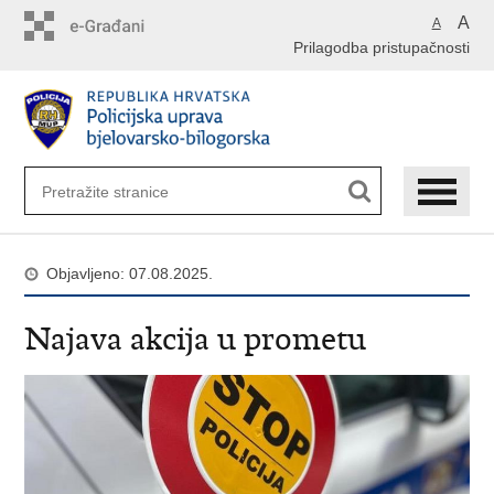
Preskoči
A
A
na
Prilagodba pristupačnosti
glavni
sadržaj
Objavljeno: 07.08.2025.
Najava akcija u prometu