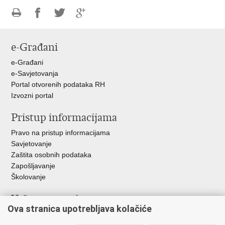
Ispiši
Podijeli
Podijeli
Podijeli
stranicu
na
na
na
e-Građani
Facebooku
Twitteru
Google
+
e-Građani
e-Savjetovanja
Portal otvorenih podataka RH
Izvozni portal
Pristup informacijama
Pravo na pristup informacijama
Savjetovanje
Zaštita osobnih podataka
Zapošljavanje
Školovanje
Važne poveznice
Ova stranica upotrebljava kolačiće
Ministarstvo unutarnjih poslova
Sindikati