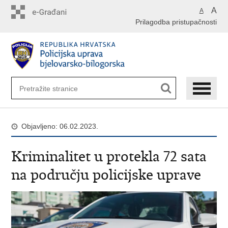
Preskoči
A
A
na
Prilagodba pristupačnosti
glavni
sadržaj
Objavljeno: 06.02.2023.
Kriminalitet u protekla 72 sata
na području policijske uprave