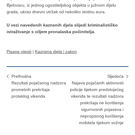
Bjelovaru, iz jednog ugostiteljskog objekta u južnom dijelu
grada, ukrao dnevni utržak od nekoliko stotinu eura.
U vezi navedenih kaznenih djela slijedi kriminalističko
istraživanje s ciljem pronalaska počinitelja.
Pisane vijesti
|
Kaznena djela i zakon
Prethodna
Sljedeća
Rezultati pojačanog nadzora
Najava pojačanih aktivnosti
prometnih prekršaja
policije tijekom predstojećeg
proteklog vikenda
vikenda te rezultati nadzora
prekršaja ne korištenja
sigurnosnih pojaseva i
nepropisnog korištenja
mobitela tijekom vožnje