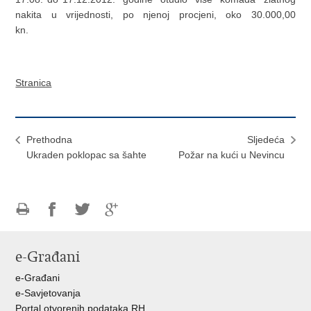
nakita u vrijednosti, po njenoj procjeni, oko 30.000,00
kn.
Stranica
Prethodna
Sljedeća
Ukraden poklopac sa šahte
Požar na kući u Nevincu
Ispiši
Podijeli
Podijeli
Podijeli
stranicu
na
na
na
e-Građani
Facebooku
Twitteru
Google
+
e-Građani
e-Savjetovanja
Portal otvorenih podataka RH