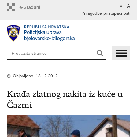
Preskoči
A
A
na
Prilagodba pristupačnosti
glavni
sadržaj
Objavljeno: 18.12.2012.
Krađa zlatnog nakita iz kuće u
Čazmi