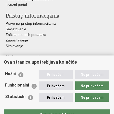
Izvozni portal
Pristup informacijama
Pravo na pristup informacijama
Savjetovanje
Zaštita osobnih podataka
Zapošljavanje
Školovanje
Važne poveznice
Ova stranica upotrebljava kolačiće
Ministarstvo unutarnjih poslova
Sindikati
Nužni
Prihvaćam
Ne prihvaćam
Udruge
Dom zdravlja MUP-a
Funkcionalni
Prihvaćam
Ne prihvaćam
Policijska akademija
Muzej policije
Statistički
Prihvaćam
Ne prihvaćam
Zaklada policijske solidarnosti
Centar za forenzična ispitivanja, istraživanja i vještačenja "Ivan
Vučetić"