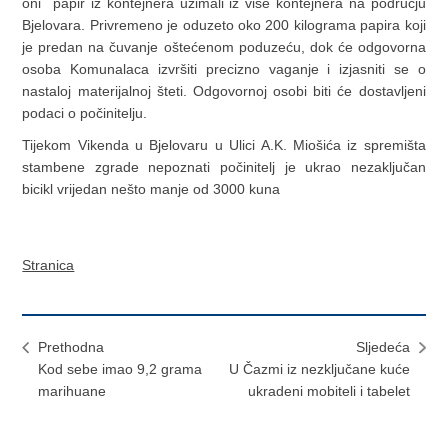
oni papir iz kontejnera uzimali iz više kontejnera na području
Bjelovara. Privremeno je oduzeto oko 200 kilograma papira koji
je predan na čuvanje oštećenom poduzeću, dok će odgovorna
osoba Komunalaca izvršiti precizno vaganje i izjasniti se o
nastaloj materijalnoj šteti. Odgovornoj osobi biti će dostavljeni
podaci o počinitelju.
Tijekom Vikenda u Bjelovaru u Ulici A.K. Miošića iz spremišta
stambene zgrade nepoznati počinitelj je ukrao nezaključan
bicikl vrijedan nešto manje od 3000 kuna
Stranica
Prethodna
Sljedeća
Kod sebe imao 9,2 grama
U Čazmi iz nezključane kuće
marihuane
ukradeni mobiteli i tabelet