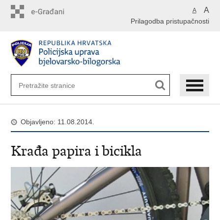
Preskoči
A
A
na
Prilagodba pristupačnosti
glavni
sadržaj
Objavljeno: 11.08.2014.
Krađa papira i bicikla