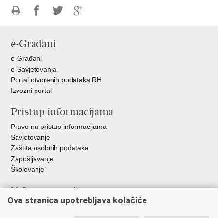
Ispiši
Podijeli
Podijeli
Podijeli
stranicu
na
na
na
e-Građani
Facebooku
Twitteru
Google
+
e-Građani
e-Savjetovanja
Portal otvorenih podataka RH
Izvozni portal
Pristup informacijama
Pravo na pristup informacijama
Savjetovanje
Zaštita osobnih podataka
Zapošljavanje
Školovanje
Važne poveznice
Ova stranica upotrebljava kolačiće
Ministarstvo unutarnjih poslova
Sindikati