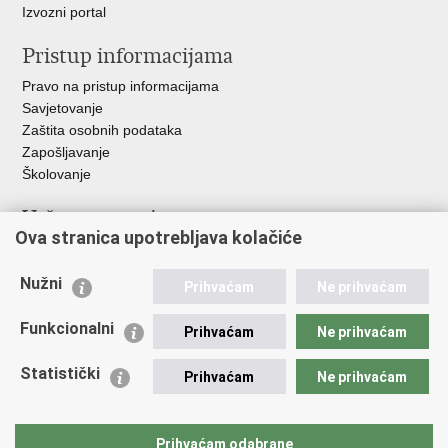
Izvozni portal
Pristup informacijama
Pravo na pristup informacijama
Savjetovanje
Zaštita osobnih podataka
Zapošljavanje
Školovanje
Važne poveznice
Ova stranica upotrebljava kolačiće
Ministarstvo unutarnjih poslova
Sindikati
Nužni
Prihvaćam
Ne prihvaćam
Udruge
Dom zdravlja MUP-a
Funkcionalni
Prihvaćam
Ne prihvaćam
Policijska akademija
Muzej policije
Statistički
Prihvaćam
Ne prihvaćam
Zaklada policijske solidarnosti
Centar za forenzična ispitivanja, istraživanja i vještačenja "Ivan
Vučetić"
Prihvaćam odabrane
Policijske uprave