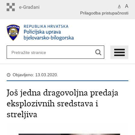
Preskoči
A
A
na
Prilagodba pristupačnosti
glavni
sadržaj
Objavljeno: 13.03.2020.
Još jedna dragovoljna predaja
eksplozivnih sredstava i
streljiva