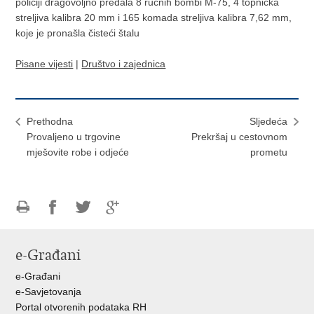
policiji dragovoljno predala 8 ručnih bombi M-75, 4 topnička
streljiva kalibra 20 mm i 165 komada streljiva kalibra 7,62 mm,
koje je pronašla čisteći štalu
Pisane vijesti
|
Društvo i zajednica
Prethodna
Sljedeća
Provaljeno u trgovine
Prekršaj u cestovnom
mješovite robe i odjeće
prometu
Ispiši
Podijeli
Podijeli
Podijeli
stranicu
na
na
na
e-Građani
Facebooku
Twitteru
Google
+
e-Građani
e-Savjetovanja
Portal otvorenih podataka RH