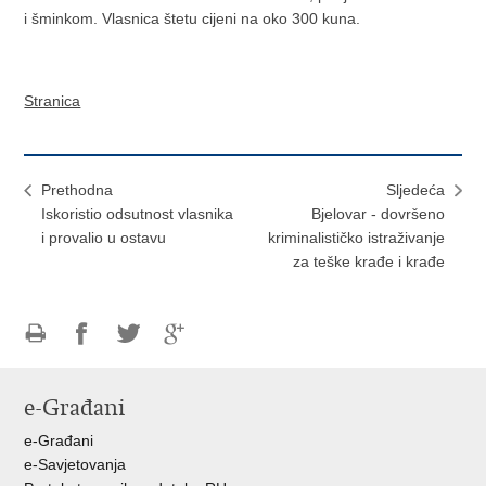
i šminkom. Vlasnica štetu cijeni na oko 300 kuna.
Stranica
Prethodna
Sljedeća
Iskoristio odsutnost vlasnika
Bjelovar - dovršeno
i provalio u ostavu
kriminalističko istraživanje
za teške krađe i krađe
Ispiši
Podijeli
Podijeli
Podijeli
stranicu
na
na
na
e-Građani
Facebooku
Twitteru
Google
+
e-Građani
e-Savjetovanja