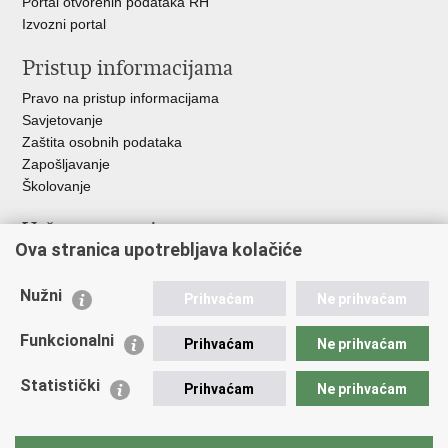
Portal otvorenih podataka RH
Izvozni portal
Pristup informacijama
Pravo na pristup informacijama
Savjetovanje
Zaštita osobnih podataka
Zapošljavanje
Školovanje
Važne poveznice
Ova stranica upotrebljava kolačiće
Ministarstvo unutarnjih poslova
Sindikati
Nužni
Prihvaćam
Ne prihvaćam
Udruge
Dom zdravlja MUP-a
Funkcionalni
Prihvaćam
Ne prihvaćam
Policijska akademija
Muzej policije
Statistički
Prihvaćam
Ne prihvaćam
Zaklada policijske solidarnosti
Centar za forenzična ispitivanja, istraživanja i vještačenja "Ivan
Vučetić"