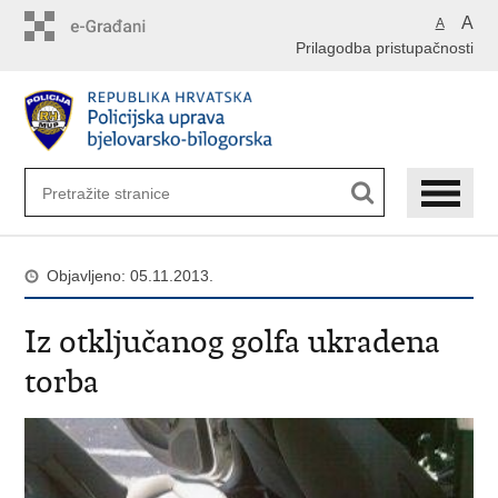
Preskoči
A
A
na
Prilagodba pristupačnosti
glavni
sadržaj
Objavljeno: 05.11.2013.
Iz otključanog golfa ukradena
torba