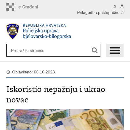
Preskoči
A
A
na
Prilagodba pristupačnosti
glavni
sadržaj
Objavljeno: 06.10.2023.
Iskoristio nepažnju i ukrao
novac