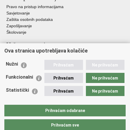
Pravo na pristup informacijama
Savjetovanje
Zaštita osobnih podataka
Zapošljavanje
Školovanje
Važne poveznice
Ova stranica upotrebljava kolačiće
Ministarstvo unutarnjih poslova
Sindikati
Nužni
Prihvaćam
Ne prihvaćam
Udruge
Dom zdravlja MUP-a
Funkcionalni
Prihvaćam
Ne prihvaćam
Policijska akademija
Muzej policije
Statistički
Prihvaćam
Ne prihvaćam
Zaklada policijske solidarnosti
Centar za forenzična ispitivanja, istraživanja i vještačenja "Ivan
Vučetić"
Prihvaćam odabrane
Policijske uprave
Prihvaćam sve