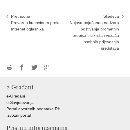
Prethodna
Sljedeća
Prevaren kupovinom preko
Najava pojačanog nadzora
Internet oglasnika
poštivanja prometnih
propisa biciklista i vozača
osobnih prijevoznih
sredstava
Ispiši
Podijeli
Podijeli
Podijeli
stranicu
na
na
na
e-Građani
Facebooku
Twitteru
Google
+
e-Građani
e-Savjetovanja
Portal otvorenih podataka RH
Izvozni portal
Pristup informacijama