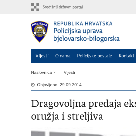
Preskoči
na
glavni
sadržaj
Vijesti
O nama
Policijske postaje
Kontakt 
Naslovnica
Vijesti
Objavljeno: 29.09.2014.
Dragovoljna predaja ek
oružja i streljiva