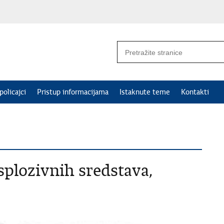
policajci
Pristup informacijama
Istaknute teme
Kontakti
splozivnih sredstava,